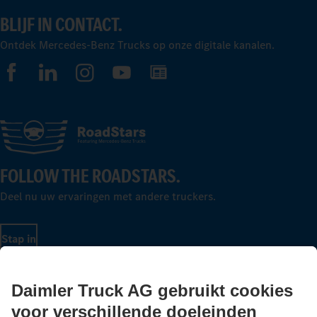
BLIJF IN CONTACT.
Ontdek Mercedes-Benz Trucks op onze digitale kanalen.
FOLLOW THE ROADSTARS.
Deel nu uw ervaringen met andere truckers.
Stap in
LANGUAGE