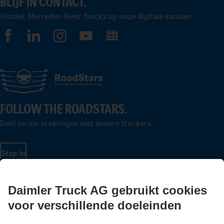
BLIJF IN CONTACT.
Ontdek Mercedes-Benz Trucks op onze digitale kanalen.
FOLLOW THE ROADSTARS.
Deel nu uw ervaringen met andere truckers.
Stap in
LANGUAGE
NL
FR