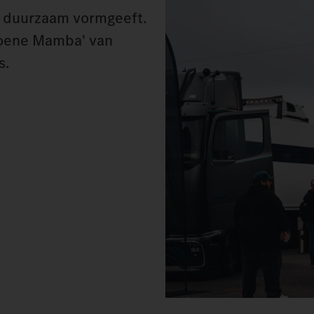
r duurzaam vormgeeft.
groene Mamba' van
s.