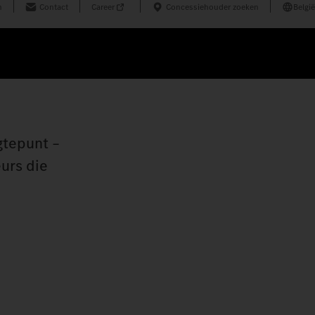
n
Contact
Career
Concessiehouder zoeken
België
gtepunt –
urs die