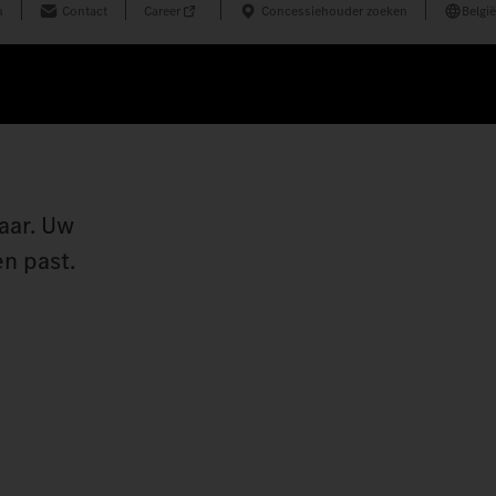
n
Contact
Career
Concessiehouder zoeken
België
aar. Uw
n past.