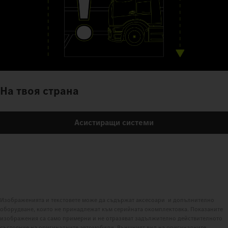
На твоя страна
Асистиращи системи
Изображенията и текстовете може да съдържат аксесоари и допълнително
оборудване, които не принадлежат към серийната окомплектовка. Показаните
изображения са само примерни и не отразяват задължително действителното
състояние на оригиналните автомобили. Външният вид на оригиналните