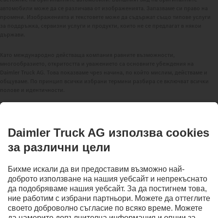
автомобили може да се различава от изображенията. Запазваме си право на
промени. Изображенията и текстовете може да съдържат също типове услуги
за поддръжка, сервизни услуги и продукти, които не се предлагат в някои
държави.
Като международно действаща компания равните възможности,
многообразието, откритостта и уважението са основните убеждения на
Daimler Truck AG. Това показваме чрез начина, по който мислим, действаме и
общуваме. По принцип всички избрани термини разбира се включват всички
полове и идентичности.
ПОДДЪРЖАЙТЕ ВРЪЗКА.
Открийте Mercedes-Benz Trucks в нашите дигитални
канали.