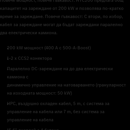
Повече мощност, повече гъвкавост: HYC200 предлага общ
капацитет на зареждане от 200 kW и позволява по-кратко
време за зареждане. Повече гъвкавост: С втори, по избор,
кабел за зареждане могат да бъдат зареждани паралелно
два електрически камиона.
200 kW мощност (400 A с 500-A-Boost)
1–2 x CCS2 конектора
Паралелно DC-зареждане на до два електрически
камиона с
динамично управление на натоварването (грануларност
на изходната мощност: 50 kW)
HPC, въздушно охладен кабел, 5 m, с система за
управление на кабела или 7 m, без система за
управление на кабела