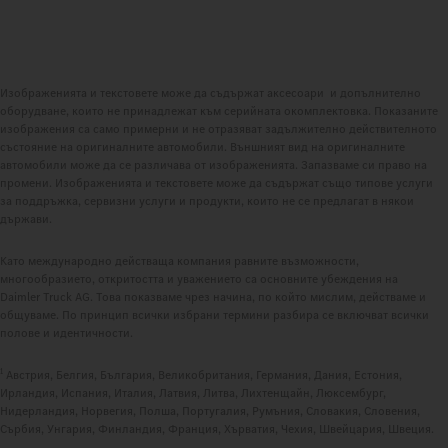
Изображенията и текстовете може да съдържат аксесоари и допълнително
оборудване, които не принадлежат към серийната окомплектовка. Показаните
изображения са само примерни и не отразяват задължително действителното
състояние на оригиналните автомобили. Външният вид на оригиналните
автомобили може да се различава от изображенията. Запазваме си право на
промени. Изображенията и текстовете може да съдържат също типове услуги
за поддръжка, сервизни услуги и продукти, които не се предлагат в някои
държави.
Като международно действаща компания равните възможности,
многообразието, откритостта и уважението са основните убеждения на
Daimler Truck AG. Това показваме чрез начина, по който мислим, действаме и
общуваме. По принцип всички избрани термини разбира се включват всички
полове и идентичности.
1
Австрия, Белгия, България, Великобритания, Германия, Дания, Естония,
Ирландия, Испания, Италия, Латвия, Литва, Лихтенщайн, Люксембург,
Нидерландия, Норвегия, Полша, Португалия, Румъния, Словакия, Словения,
Сърбия, Унгария, Финландия, Франция, Хърватия, Чехия, Швейцария, Швеция.