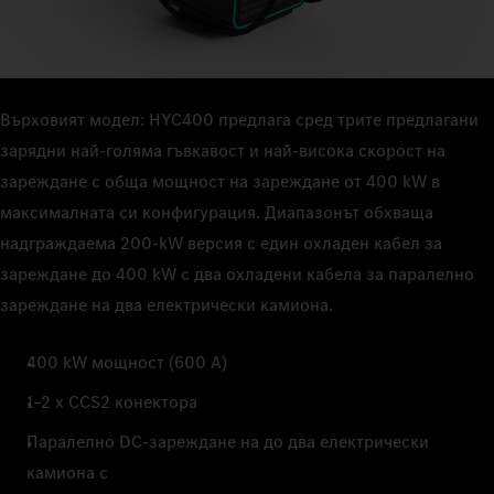
Върховият модел: HYC400 предлага сред трите предлагани
зарядни най-голяма гъвкавост и най-висока скорост на
зареждане с обща мощност на зареждане от 400 kW в
максималната си конфигурация. Диапазонът обхваща
надграждаема 200-kW версия с един охладен кабел за
зареждане до 400 kW с два охладени кабела за паралелно
зареждане на два електрически камиона.
400 kW мощност (600 A)
1–2 x CCS2 конектора
Паралелно DC-зареждане на до два електрически
камиона с