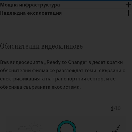
Мощна инфраструктура
Надеждна експлоатация
Получавате най-модерни станции за зареждане, съдействие
при надстройка, техническо обслужване и ремонт на цялото
За експлоатацията на твоето електрозахранващо устройство
електрозахранващо устройство, при това денонощно.
и твоите електрически камиони получаваш мощна система
Обяснителни видеоклипове
за управление на зареждането от Fleetboard, както и удобно
дигитално платежно решение (eMSP) чрез Daimler Truck
Във видеосерията „Ready to Change“ в десет кратки
Service Cards.
обяснителни филма се разглеждат теми, свързани с
електрификацията на транспортния сектор, и се
обяснява свързаната екосистема.
1
/
10