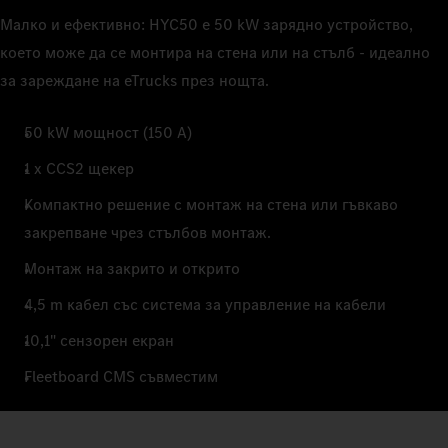
Малко и ефективно: HYC50 е 50 kW зарядно устройство,
което може да се монтира на стена или на стълб - идеално
за зареждане на eTrucks през нощта.
50 kW мощност (150 A)
1 x CCS2 щекер
Компактно решение с монтаж на стена или гъвкаво
закрепване чрез стълбов монтаж.
Монтаж на закрито и открито
4,5 m кабел със система за управление на кабели
10,1" сензорен екран
Fleetboard CMS съвместим