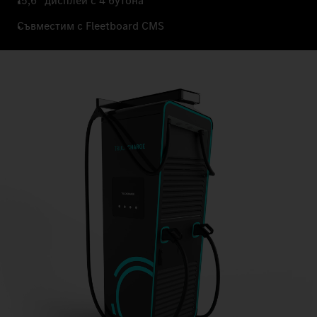
15,6” дисплей с 4 бутона
Съвместим с Fleetboard CMS