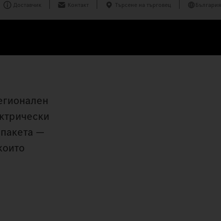
Доставчик
Контакт
Търсене на търговец
България
регионален
ектрически
 пакета —
които