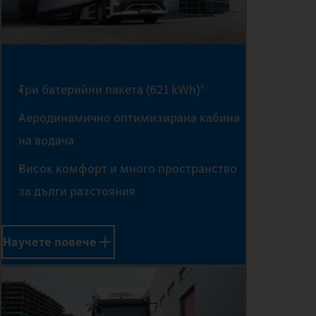
Три батерийни пакета (621 kWh)
8
Аеродинамично оптимизирана кабина
на водача
Висок комфорт и много пространство
0
за дълги разстояния
Научете повече
1