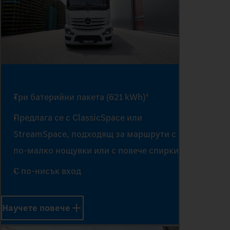
2
3
4
Три батерийни пакета (621 kWh)
8
Предлага се с ClassicSpace или
5
StreamSpace, подходящ за маршрути с
по-малко нощувки или с повече спирки
С по-нисък вход
6
Научете повече