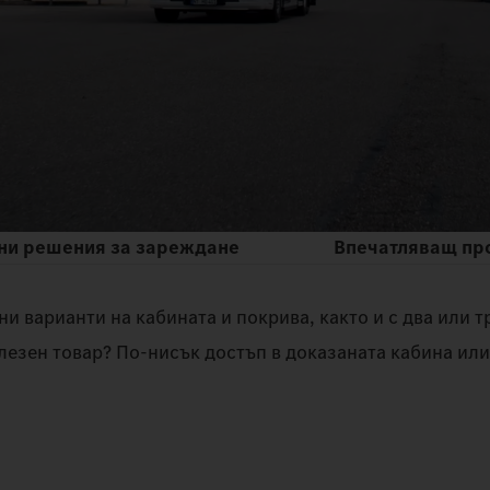
ни решения за зареждане
Впечатляващ пр
и варианти на кабината и покрива, както и с два или 
лезен товар? По-нисък достъп в доказаната кабина ил