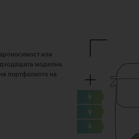
вароносимост или
одходящата моделна
 на портфолиото на