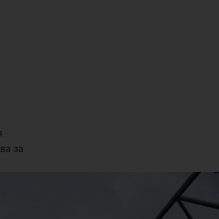
я
ва за