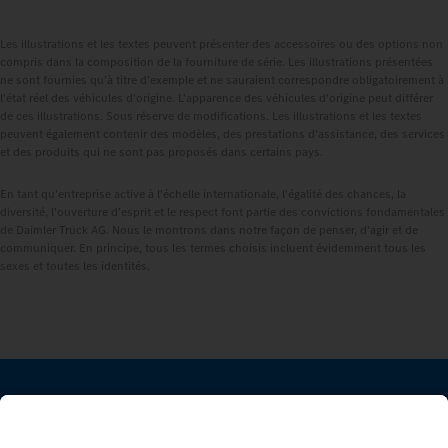
Les illustrations et les textes peuvent présenter des accessoires ou des options non
compris dans la composition de la fourniture de série. Les illustrations présentées
ne sont fournies qu'à titre d'exemple et ne sauraient correspondre obligatoirement à
l'état réel des véhicules d'origine. L'apparence des véhicules d'origine peut différer
de ces illustrations. Sous réserve de modifications. Les illustrations et les textes
peuvent également contenir des modèles, des prestations d'assistance, des services
et des produits qui ne sont pas proposés dans certains pays.
En tant qu'entreprise active à l'échelle internationale, l'égalité des chances, la
diversité, l'ouverture d'esprit et le respect font partie des convictions fondamentales
de Daimler Truck AG. Nous le montrons dans notre façon de penser, d'agir et de
communiquer. En principe, tous les termes choisis incluent évidemment tous les
sexes et toutes les identités.
RESTEZ EN CONTACT.
Découvrez Mercedes‑Benz Trucks sur nos canaux