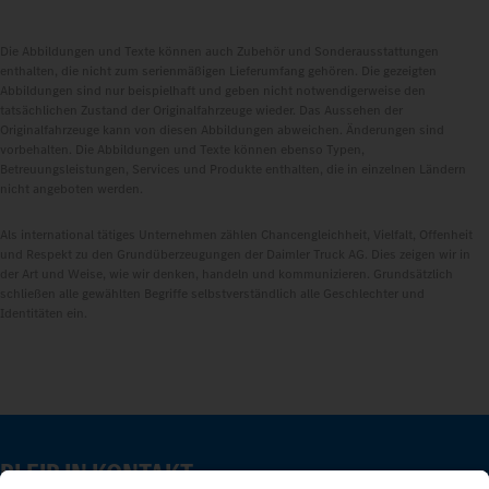
Die Abbildungen und Texte können auch Zubehör und Sonderausstattungen
enthalten, die nicht zum serienmäßigen Lieferumfang gehören. Die gezeigten
Abbildungen sind nur beispielhaft und geben nicht notwendigerweise den
tatsächlichen Zustand der Originalfahrzeuge wieder. Das Aussehen der
Originalfahrzeuge kann von diesen Abbildungen abweichen. Änderungen sind
vorbehalten. Die Abbildungen und Texte können ebenso Typen,
Betreuungsleistungen, Services und Produkte enthalten, die in einzelnen Ländern
nicht angeboten werden.
Als international tätiges Unternehmen zählen Chancengleichheit, Vielfalt, Offenheit
und Respekt zu den Grundüberzeugungen der Daimler Truck AG. Dies zeigen wir in
der Art und Weise, wie wir denken, handeln und kommunizieren. Grundsätzlich
schließen alle gewählten Begriffe selbstverständlich alle Geschlechter und
Identitäten ein.
BLEIB IN KONTAKT.