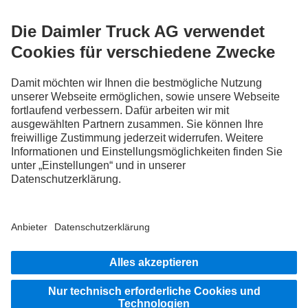
Entdecke Mercedes-Benz Trucks auf unseren digitalen
Kanälen.
FOLLOW THE ROADSTARS.
Tausche jetzt Erfahrungen mit anderen Truckerinnen und
Truckern aus.
Steig ein
LANGUAGE