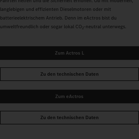
Fahrten helfen und die Sicherheit erhöhen. Ob mit modernen,
langlebigen und effizienten Dieselmotoren oder mit
batterieelektrischem Antrieb. Denn im eActros bist du
umweltfreundlich oder sogar lokal CO
‑neutral unterwegs.
2
Zum Actros L
Zu den technischen Daten
Zum eActros
Zu den technischen Daten