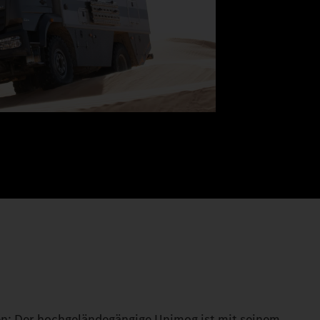
n: Der hochgeländegängige Unimog ist mit seinem