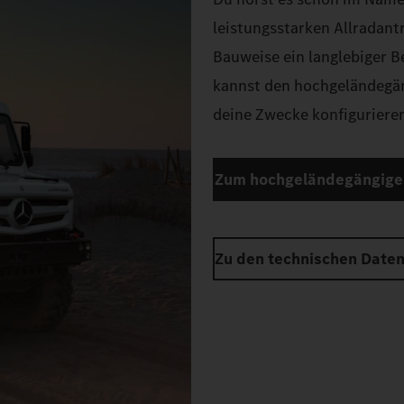
leistungsstarken Allradant
Bauweise ein langlebiger B
kannst den hochgeländegän
deine Zwecke konfigurieren
Zum hochgeländegängige
Zu den technischen Date