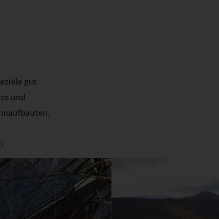
eziele gut
tes und
ohnaufbauten.
3