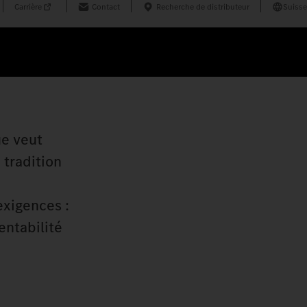
Carrière
Contact
Recherche de distributeur
Suisse
ue veut
 tradition
exigences :
entabilité