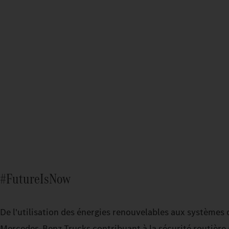
#FutureIsNow
De l'utilisation des énergies renouvelables aux systèmes 
Mercedes-Benz Trucks contribuant à la sécurité routière 