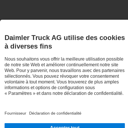
Charged to change
eActros 600