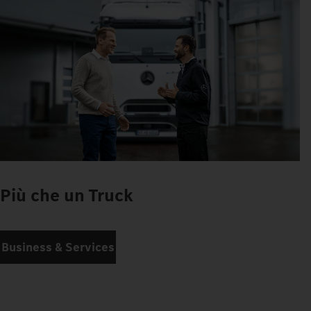
Più che un Truck
Business & Services