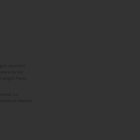
gini riportate
tarsi da tali
 singoli Paesi.
mentali. Lo
 tutte le identità