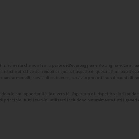
i a richiesta che non fanno parte dell'equipaggiamento originale. Le imma
tiche effettive dei veicoli originali. L'aspetto di questi ultimi può discos
anche modelli, servizi di assistenza, servizi e prodotti non disponibili nei
dera le pari opportunità, la diversità, l'apertura e il rispetto valori fonda
incipio, tutti i termini utilizzati includono naturalmente tutti i generi e