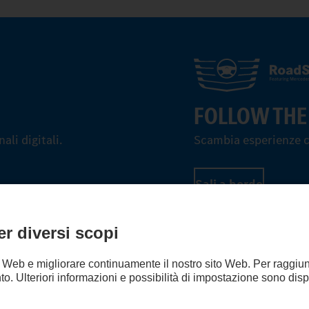
FOLLOW THE
li digitali.
Scambia esperienze c
Sali a bordo