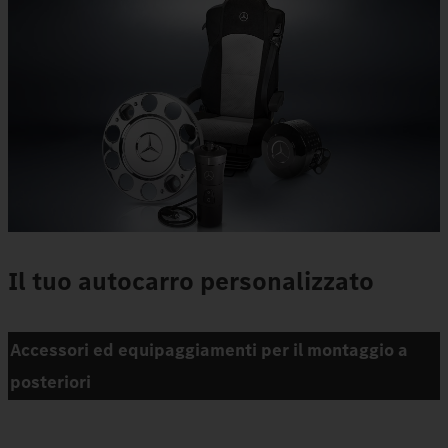
Il tuo autocarro personalizzato
Accessori ed equipaggiamenti per il montaggio a
posteriori