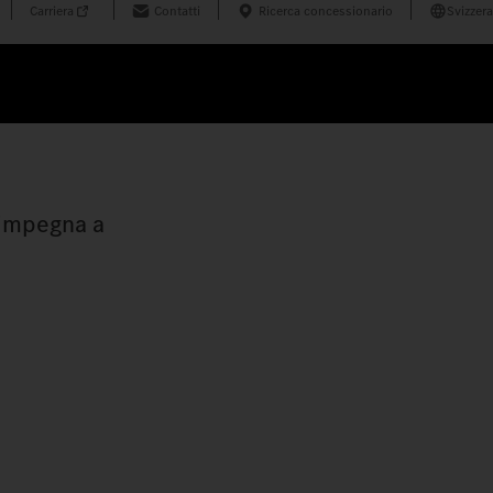
Carriera
Contatti
Ricerca concessionario
Svizzera
 impegna a