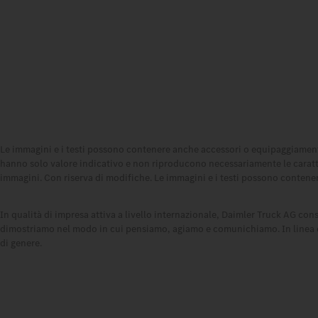
Le immagini e i testi possono contenere anche accessori o equipaggiament
hanno solo valore indicativo e non riproducono necessariamente le caratteris
immagini. Con riserva di modifiche. Le immagini e i testi possono contenere 
In qualità di impresa attiva a livello internazionale, Daimler Truck AG consi
dimostriamo nel modo in cui pensiamo, agiamo e comunichiamo. In linea di pr
di genere.