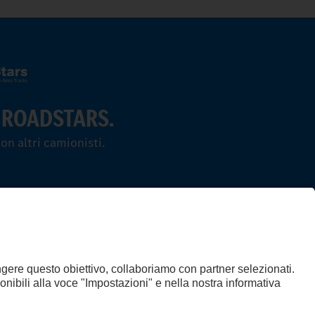
 ROADSTARS.
on altri camionisti.