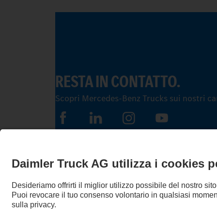
RESTA IN CONTATTO.
Scopri Mercedes-Benz Trucks sui nostri cana
LANGUAGE
DE
FR
IT