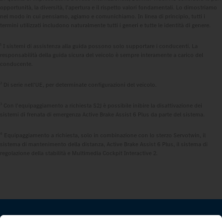
opportunità, la diversità, l'apertura e il rispetto valori fondamentali. Lo dimostriamo
nel modo in cui pensiamo, agiamo e comunichiamo. In linea di principio, tutti i
termini utilizzati includono naturalmente tutti i generi e tutte le identità di genere.
1
I sistemi di assistenza alla guida possono solo supportare i conducenti. La
responsabilità della guida sicura del veicolo è sempre interamente a carico del
conducente.
2
Di serie nell'UE, per determinate configurazioni del veicolo.
3
Con l'equipaggiamento a richiesta S2J è possibile inibire la disattivazione dei
sistemi di frenata di emergenza Active Brake Assist 6 Plus da parte del sistema.
4
Equipaggiamento a richiesta, solo in combinazione con lo sterzo Servotwin, il
sistema di mantenimento della distanza, Active Brake Assist 6 Plus, il sistema di
regolazione della stabilità e Multimedia Cockpit Interactive 2.