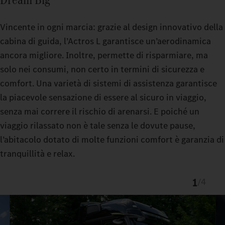
Vincente in ogni marcia: grazie al design innovativo della
cabina di guida, l’Actros L garantisce un’aerodinamica
ancora migliore. Inoltre, permette di risparmiare, ma
solo nei consumi, non certo in termini di sicurezza e
comfort. Una varietà di sistemi di assistenza garantisce
Di facile uso: il Multimedia Cockpit Interactive 2 con azioni
la piacevole sensazione di essere al sicuro in viaggio,
vocali e funzioni digitali.
Guida ancora più sicura: sistemi di assistenza alla guida nuovi e
Semplicemente rilassante: guida
2
senza mai correre il rischio di arenarsi. E poiché un
assistita di alto livello ed equipaggiamenti confortevoli della
perfezionati come l'Active Brake Assist 6,
viaggio rilassato non è tale senza le dovute pause,
cabina di guida.
l'Active Sideguard Assist 2 e l'Active Drive Assist 3. Sono in
l’abitacolo dotato di molte funzioni comfort è garanzia di
grado di riconoscere persone, veicoli e oggetti e ti aiutano a
tranquillità e relax.
reagire in modo rapido e adeguato.
1
/
4