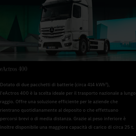
4.000 
44 t
Massa tot
44 t
44 t
Massa tot
Massa tota
Massa tota
44 t
22 t (F
Massa tota
22 t (F
22 t (F
pneumat
pneumat
Massa tota
pneumat
22 t (F
Massa a v
Massa a v
pneumat
Circa 9,
Massa a v
Circa 11
Circa 10
Massa a v
Potenza d
Potenza d
eActros 400
Circa 11
400 kW
Potenza d
400 kW
400 kW
Potenza d
Cambio
Dotato di due pacchetti di batterie (circa 414 kWh
),
8
Cambio
400 kW
4 marc
Cambio
l'eActros 400 è la scelta ideale per il trasporto nazionale a lungo
4 marc
4 marc
raggio. Offre una soluzione efficiente per le aziende che
Cambio
Autonomi
Autonomi
rientrano quotidianamente al deposito o che effettuano
4 marc
–
Autonomi
–
percorsi brevi o di media distanza. Grazie al peso inferiore è
–
Autonomi
Carico util
Carico util
inoltre disponibile una maggiore capacità di carico di circa 25 t.
–
Circa 25
Carico util
Circa 22