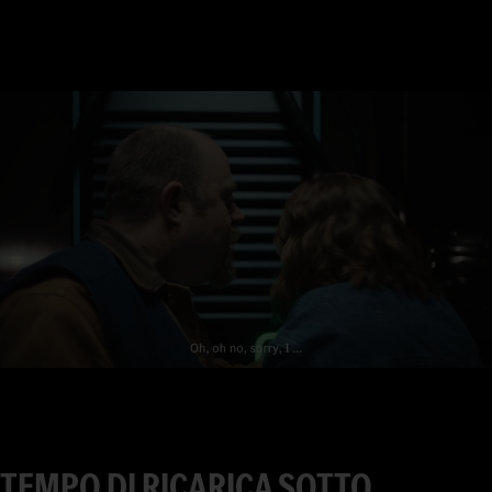
7
8
9
0
1
2
3
4
5
TEMPO DI RICARICA SOTTO