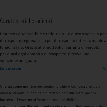
BATTERY_CAPACITY
Caratteristiche salienti
400_KWH
600_KWH
L'eActros è sostenibile e redditizio – e questo vale sia per
il trasporto regionale sia per il trasporto internazionale a
lungo raggio. Grazie alle molteplici varianti di veicolo,
MODEL
per quasi ogni compito di trasporto si trova una
EACTROS_600_PROCABIN_TRACTO
soluzione adeguata.
Le versioni
TRAILER
TRAIL
DRY_BOX
REFRIGERATED
DRY_
Che sia come motrice per semirimorchio o con cassone, con
diverse varianti di cabina e di tetto e con due o tre pacchi
LOAD_CAPACITY
LOAD_
batteria – l'eActros offre numerose possibilità di
10_PERCENT
50_PERCENT
10_P
configurazione. Più autonomia o più carico utile? Ingresso più