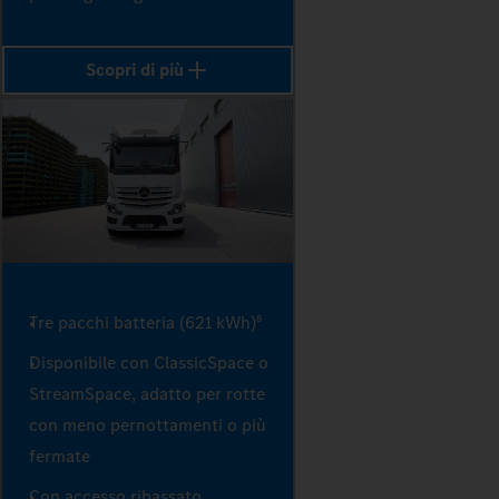
Scopri di più
Tre pacchi batteria (621 kWh)
8
Disponibile con ClassicSpace o
StreamSpace, adatto per rotte
con meno pernottamenti o più
fermate
Con accesso ribassato