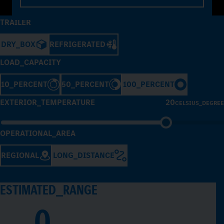
TRAILER
DRY_BOX
REFRIGERATED
LOAD_CAPACITY
10_PERCENT
50_PERCENT
100_PERCENT
EXTERIOR_TEMPERATURE
20
CELSIUS_DEGREE
OPERATIONAL_AREA
REGIONAL
LONG_DISTANCE
ESTIMATED_RANGE
0