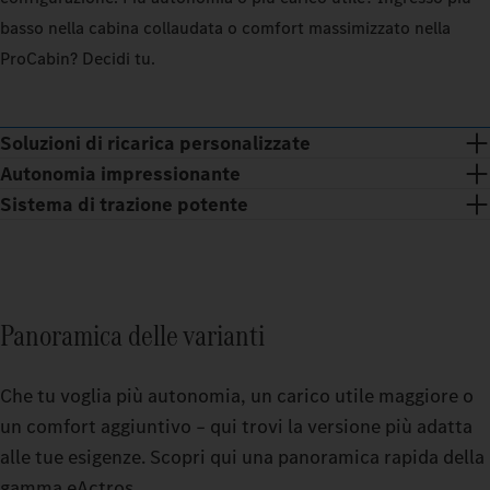
basso nella cabina collaudata o comfort massimizzato nella
100_PERCENT
100_
ProCabin? Decidi tu.
EXTERIOR_TEMPERATURE
20
EXTER
CELSIUS_DEGREE
Soluzioni di ricarica personalizzate
OPERATIONAL_AREA
OPERA
Autonomia impressionante
REGIONAL
LONG_DISTANCE
REGI
Sistema di trazione potente
Calcol
La soluzione su misura per il tuo business: con la soluzione di
Calcol
ARR
ricarica adatta TruckCharge integra i tuoi eTrucks al meglio nei
ESTIMATED_RANGE
EST
Calcol
Calcol
ARR
tuoi processi e garantisce il funzionamento affidabile
ARR
VA 
dell'infrastruttura di ricarica.
Determi
Panoramica delle varianti
della ba
Scopri q
Calcola 
Calcola 
capacità
Che tu voglia più autonomia, un carico utile maggiore o
batteria
capacità
un comfort aggiuntivo – qui trovi la versione più adatta
0
alle tue esigenze. Scopri qui una panoramica rapida della
gamma eActros.