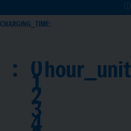
CHARGING_TIME:
:
0
hour_unit
1
2
3
4