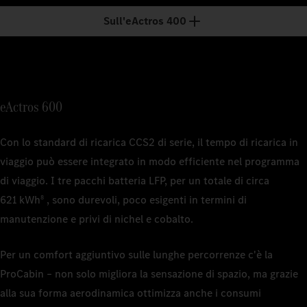
Circa 25
Carico util
Sull'eActros 400
Circa 22
1
Capacità 
1
Capacità 
può variar
eActros 600
1
capacità p
Capacità 
può variar
2
Il tempo d
1
Capacità 
2
Il tempo d
commercial
Con lo standard di ricarica CCS2 di serie, il tempo di ricarica in
può variar
2
commercial
Il tempo d
rapida in 
CC con 50
commercial
viaggio può essere integrato in modo efficiente nel programma
in corrent
2
L'autonomi
di viaggio. I tre pacchi batteria LFP, per un totale di circa
L'autonomi
la topograf
621 kWh
, sono durevoli, poco esigenti in termini di
8
configurazi
manutenzione e privi di nichel e cobalto.
3
Basato su
System (MC
Per un comfort aggiuntivo sulle lunghe percorrenze c'è la
ProCabin – non solo migliora la sensazione di spazio, ma grazie
4
Il tempo 
alla sua forma aerodinamica ottimizza anche i consumi
commercial
rapida in 