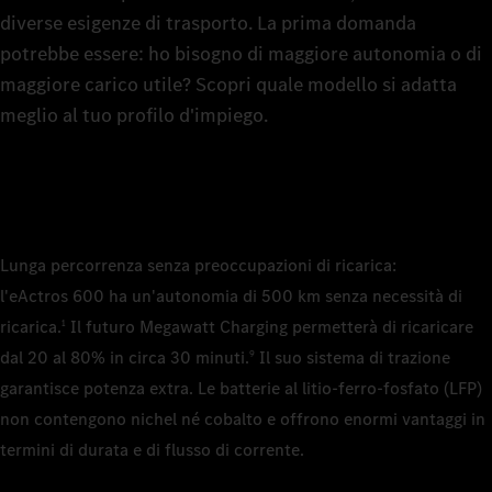
6
L'eTruc
diverse esigenze di trasporto. La prima domanda
dettagl
L'eTruc
7
potrebbe essere: ho bisogno di maggiore autonomia o di
L'eTruc
L'eTruc
dettagl
maggiore carico utile? Scopri quale modello si adatta
dettagl
dettagl
pianale
meglio al tuo profilo d'impiego.
8
pianale
Autote
mm
9
Motric
Motric
4.000
3.700
Motric
3.700
Cabina di 
Lunga percorrenza senza preoccupazioni di ricarica:
0
2,3 m, 
l'eActros 600 ha un'autonomia di 500 km senza necessità di
Classic
Cabina di 
Cabina di 
ricarica.
Il futuro Megawatt Charging permetterà di ricaricare
1
1
2,5 m, 
2,3 m, 
Cabina di 
dal 20 al 80% in circa 30 minuti.
Il suo sistema di trazione
9
Batterie
Giga, p
2,5 m, 
Classic
garantisce potenza extra. Le batterie al litio‑ferro‑fosfato (LFP)
LFP (lit
Giga, p
2
non contengono nichel né cobalto e offrono enormi vantaggi in
Batterie
Batterie
Numero di 
termini di durata e di flusso di corrente.
LFP (lit
LFP (lit
Batterie
3
LFP (lit