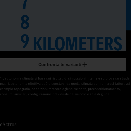
7
8
9
0
KILOMETERS
1
2
Confronta le varianti
3
* L'autonomia stimata si basa sui risultati di simulazioni interne e su prove su strada 
reali. L'autonomia effettiva può discostarsi da quella stimata per numerosi fattori, ad 
4
esempio topografia, condizioni meteorologiche, velocità, precondizionamento, 
consumi ausiliari, configurazione individuale del veicolo e stile di guida.
5
6
eActros