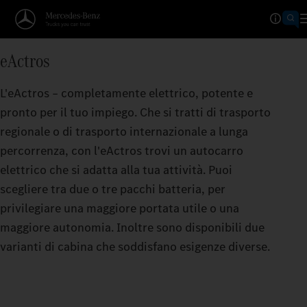
Calcolatore dell'autonomia
eActros
VA PIÙ LONTANO DI QUAN
L'eActros – completamente elettrico, potente e
Maggiore è l'autonomia per carica della batter
pronto per il tuo impiego. Che si tratti di trasporto
lontano può portarti il tuo eActros.
regionale o di trasporto internazionale a lunga
percorrenza, con l'eActros trovi un autocarro
elettrico che si adatta alla tua attività. Puoi
scegliere tra due o tre pacchi batteria, per
privilegiare una maggiore portata utile o una
maggiore autonomia. Inoltre sono disponibili due
varianti di cabina che soddisfano esigenze diverse.