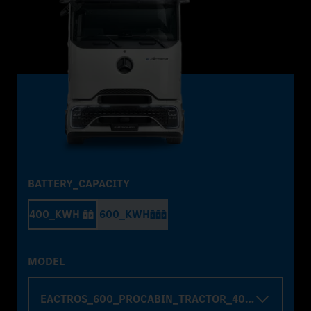
BATTERY_CAPACITY
400_KWH
600_KWH
MODEL
EACTROS_600_PROCABIN_TRACTOR_4000_WHELBA