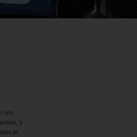
r les
antes, y
dans le