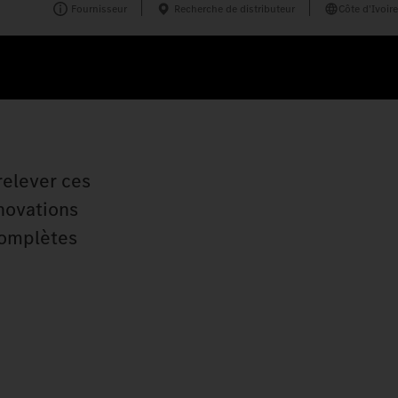
Fournisseur
Recherche de distributeur
Côte d'Ivoire
relever ces
nnovations
complètes