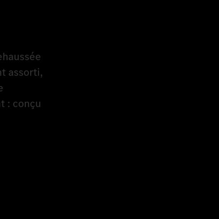
rehaussée
t assorti,
e
t : conçu