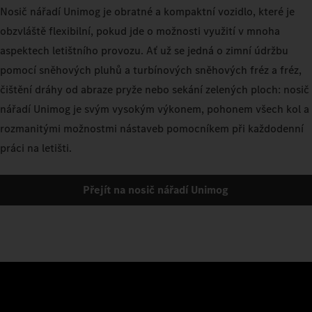
Nosič nářadí Unimog je obratné a kompaktní vozidlo, které je
obzvláště flexibilní, pokud jde o možnosti využití v mnoha
aspektech letištního provozu. Ať už se jedná o zimní údržbu
pomocí sněhových pluhů a turbínových sněhových fréz a fréz,
čištění dráhy od abraze pryže nebo sekání zelených ploch: nosič
nářadí Unimog je svým vysokým výkonem, pohonem všech kol a
rozmanitými možnostmi nástaveb pomocníkem při každodenní
práci na letišti.
Přejít na nosič nářadí Unimog