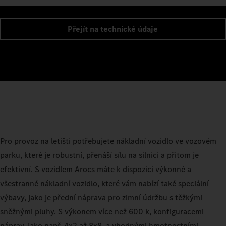
Přejít na technické údaje
Pro provoz na letišti potřebujete nákladní vozidlo ve vozovém
parku, které je robustní, přenáší sílu na silnici a přitom je
efektivní. S vozidlem Arocs máte k dispozici výkonné a
všestranné nákladní vozidlo, které vám nabízí také speciální
výbavy, jako je přední náprava pro zimní údržbu s těžkými
sněžnými pluhy. S výkonem více než 600 k, konfiguracemi
náprav, jako např. 4x2 až 8x8, a vhodnými hmotnostními