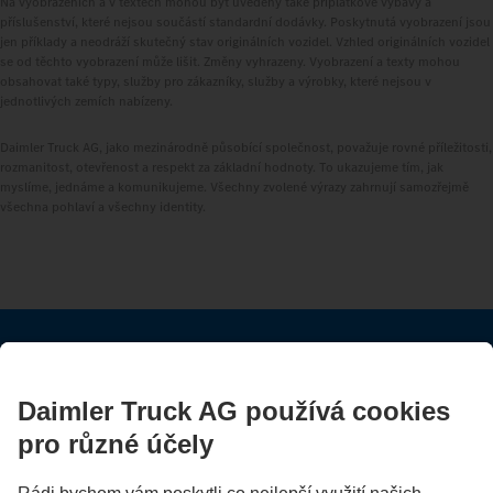
Na vyobrazeních a v textech mohou být uvedeny také příplatkové výbavy a
příslušenství, které nejsou součástí standardní dodávky. Poskytnutá vyobrazení jsou
jen příklady a neodráží skutečný stav originálních vozidel. Vzhled originálních vozidel
se od těchto vyobrazení může lišit. Změny vyhrazeny. Vyobrazení a texty mohou
obsahovat také typy, služby pro zákazníky, služby a výrobky, které nejsou v
jednotlivých zemích nabízeny.
Daimler Truck AG, jako mezinárodně působící společnost, považuje rovné příležitosti,
rozmanitost, otevřenost a respekt za základní hodnoty. To ukazujeme tím, jak
myslíme, jednáme a komunikujeme. Všechny zvolené výrazy zahrnují samozřejmě
všechna pohlaví a všechny identity.
ZŮSTAŇTE S NÁMI V KONTAKTU.
Objevte Mercedes-Benz Trucks na našich digitálních
kanálech.