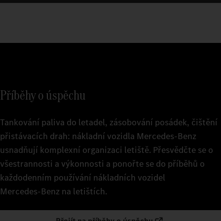
Příběhy o úspěchu
Tankování paliva do letadel, zásobování posádek, čištění
přistávacích drah: nákladní vozidla Mercedes‑Benz
usnadňují komplexní organizaci letiště. Přesvědčte se o
všestrannosti a výkonnosti a ponořte se do příběhů o
každodenním používání nákladních vozidel
Mercedes‑Benz na letištích.
Přejít na příběhy o úspěchu