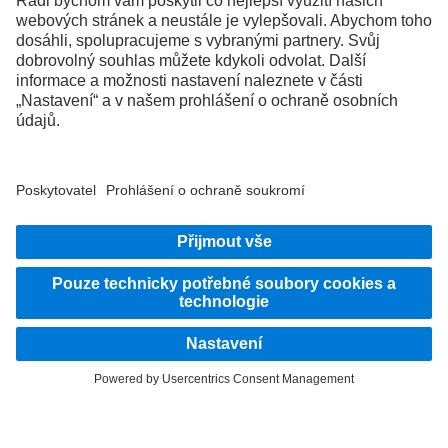
FOLLOW THE ROADSTARS.
Vyměňujte si zkušenosti s ostatními řidiči nákladních vozidel.
Přidejte se k nám
Poskytovatel
Zásady ochrany osobních údajů
Právní pokyny