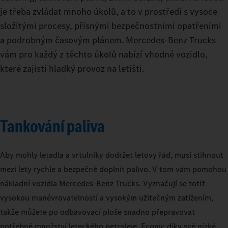
je třeba zvládat mnoho úkolů, a to v prostředí s vysoce
složitými procesy, přísnými bezpečnostními opatřeními
a podrobným časovým plánem. Mercedes-Benz Trucks
vám pro každý z těchto úkolů nabízí vhodné vozidlo,
které zajistí hladký provoz na letišti.
Tankování paliva
Aby mohly letadla a vrtulníky dodržet letový řád, musí stihnout
mezi lety rychle a bezpečně doplnit palivo. V tom vám pomohou
nákladní vozidla Mercedes-Benz Trucks. Vyznačují se totiž
vysokou manévrovatelností a vysokým užitečným zatížením,
takže můžete po odbavovací ploše snadno přepravovat
potřebné množství leteckého petroleje. Econic díky své nízké