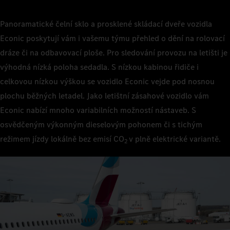
Panoramatické čelní sklo a prosklené skládací dveře vozidla
Econic poskytují vám i vašemu týmu přehled o dění na rolovací
dráze či na odbavovací ploše. Pro sledování provozu na letišti je
výhodná nízká poloha sedadla. S nízkou kabinou řidiče i
celkovou nízkou výškou se vozidlo Econic vejde pod nosnou
plochu běžných letadel. Jako letištní zásahové vozidlo vám
Econic nabízí mnoho variabilních možností nástaveb. S
osvědčeným výkonným dieselovým pohonem či s tichým
režimem jízdy lokálně bez emisí CO
v plně elektrické variantě.
2