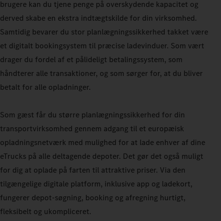
brugere kan du tjene penge på overskydende kapacitet og
derved skabe en ekstra indtægtskilde for din virksomhed.
Samtidig bevarer du stor planlægningssikkerhed takket være
et digitalt bookingsystem til præcise ladevinduer. Som vært
drager du fordel af et pålideligt betalingssystem, som
håndterer alle transaktioner, og som sørger for, at du bliver
betalt for alle opladninger.
Som gæst får du større planlægningssikkerhed for din
transportvirksomhed gennem adgang til et europæisk
opladningsnetværk med mulighed for at lade enhver af dine
eTrucks på alle deltagende depoter. Det gør det også muligt
for dig at oplade på farten til attraktive priser. Via den
tilgængelige digitale platform, inklusive app og ladekort,
fungerer depot-søgning, booking og afregning hurtigt,
fleksibelt og ukompliceret.