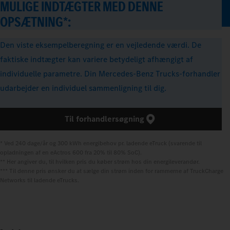
MULIGE INDTÆGTER MED DENNE
OPSÆTNING*:
Den viste eksempelberegning er en vejledende værdi. De
faktiske indtægter kan variere betydeligt afhængigt af
individuelle parametre. Din Mercedes-Benz Trucks-forhandler
udarbejder en individuel sammenligning til dig.
Til forhandlersøgning
* Ved 240 dage/år og 300 kWh energibehov pr. ladende eTruck (svarende til 
opladningen af en eActros 600 fra 20% til 80% SoC).

** Her angiver du, til hvilken pris du køber strøm hos din energileverandør.

*** Til denne pris ønsker du at sælge din strøm inden for rammerne af TruckCharge 
Networks til ladende eTrucks.