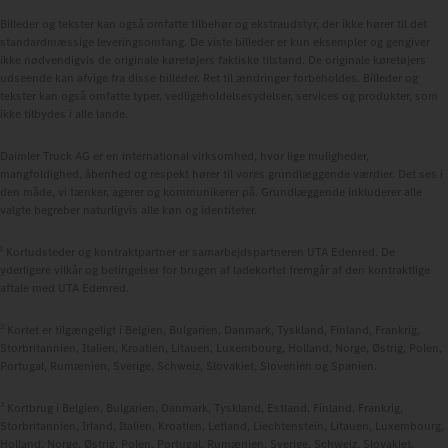
Billeder og tekster kan også omfatte tilbehør og ekstraudstyr, der ikke hører til det
standardmæssige leveringsomfang. De viste billeder er kun eksempler og gengiver
ikke nødvendigvis de originale køretøjers faktiske tilstand. De originale køretøjers
udseende kan afvige fra disse billeder. Ret til ændringer forbeholdes. Billeder og
tekster kan også omfatte typer, vedligeholdelsesydelser, services og produkter, som
ikke tilbydes i alle lande.
Daimler Truck AG er en international virksomhed, hvor lige muligheder,
mangfoldighed, åbenhed og respekt hører til vores grundlæggende værdier. Det ses i
den måde, vi tænker, agerer og kommunikerer på. Grundlæggende inkluderer alle
valgte begreber naturligvis alle køn og identiteter.
1
Kortudsteder og kontraktpartner er samarbejdspartneren UTA Edenred. De
yderligere vilkår og betingelser for brugen af ladekortet fremgår af den kontraktlige
aftale med UTA Edenred.
2
Kortet er tilgængeligt i Belgien, Bulgarien, Danmark, Tyskland, Finland, Frankrig,
Storbritannien, Italien, Kroatien, Litauen, Luxembourg, Holland, Norge, Østrig, Polen,
Portugal, Rumænien, Sverige, Schweiz, Slovakiet, Slovenien og Spanien.
3
Kortbrug i Belgien, Bulgarien, Danmark, Tyskland, Estland, Finland, Frankrig,
Storbritannien, Irland, Italien, Kroatien, Letland, Liechtenstein, Litauen, Luxembourg,
Holland, Norge, Østrig, Polen, Portugal, Rumænien, Sverige, Schweiz, Slovakiet,