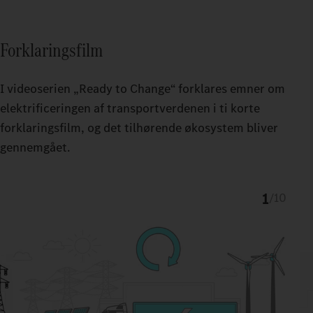
Du får topmoderne ladestationer og støtte til opbygning,
vedligeholdelse og reparation af det samlede
Til driften af dit strømforsyningsanlæg og dine eTrucks får du et
strømforsyningsanlæg – døgnet rundt.
effektivt Charge Management fra Fleetboard samt et
Forklaringsfilm
komfortabelt digitalt betalingssystem (eMSP) via Daimler Truck
Service Cards.
I videoserien „Ready to Change“ forklares emner om
elektrificeringen af transportverdenen i ti korte
forklaringsfilm, og det tilhørende økosystem bliver
gennemgået.
1
/
10