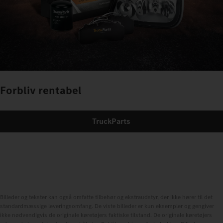
Forbliv rentabel
TruckParts
Billeder og tekster kan også omfatte tilbehør og ekstraudstyr, der ikke hører til det
standardmæssige leveringsomfang. De viste billeder er kun eksempler og gengiver
ikke nødvendigvis de originale køretøjers faktiske tilstand. De originale køretøjers