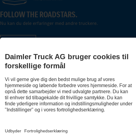
FOLLOW THE ROADSTARS.
Nu kan du dele erfaringer med andre truckere.
Kom godt i gang
Udbyder
Databeskyttelsesoplysninger
Vilkår og betingelser
EU Data Act
Databeskyttelse testkøretøjer
Databeskyttelsesoplysninger Vejhjælp