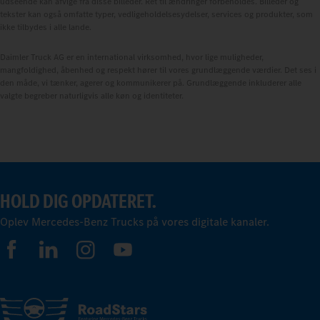
udseende kan afvige fra disse billeder. Ret til ændringer forbeholdes. Billeder og
tekster kan også omfatte typer, vedligeholdelsesydelser, services og produkter, som
ikke tilbydes i alle lande.
Daimler Truck AG er en international virksomhed, hvor lige muligheder,
mangfoldighed, åbenhed og respekt hører til vores grundlæggende værdier. Det ses i
den måde, vi tænker, agerer og kommunikerer på. Grundlæggende inkluderer alle
valgte begreber naturligvis alle køn og identiteter.
HOLD DIG OPDATERET.
Oplev Mercedes-Benz Trucks på vores digitale kanaler.