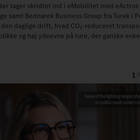
er tager skridtet ind i eMobilitet med eActros
ige samt Bednarek Business Group fra Turek i P
en daglige drift, hvad CO₂-reduceret transpo
blikke og høj ydeevne på ture, der ganske enke
1
/