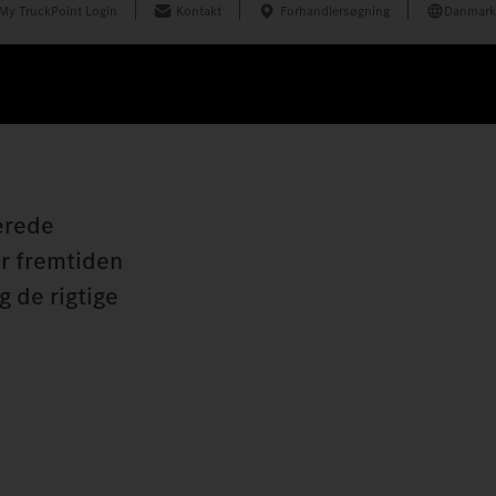
My TruckPoint Login
Kontakt
Forhandlersøgning
Danmark
erede
er fremtiden
g de rigtige