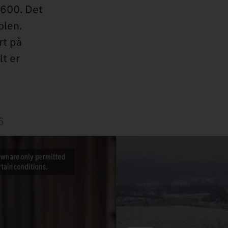
 600. Det
olen.
rt på
lt er
6