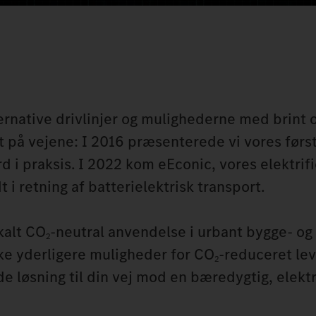
rnative drivlinjer og mulighederne med brint o
et på vejene: I 2016 præsenterede vi vores først
d i praksis. I 2022 kom eEconic, vores elektrif
t i retning af batterielektrisk transport.
kalt CO
-neutral anvendelse i urbant bygge- o
2
ke yderligere muligheder for CO
-reduceret lev
2
e løsning til din vej mod en bæredygtig, elektr