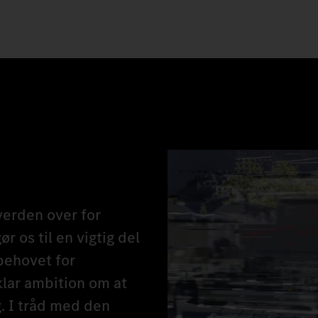
erden over for
r os til en vigtig del
behovet for
 klar ambition om at
g. I tråd med den