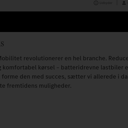
Udbyder
ks
obilitet revolutionerer en hel branche. Reduc
g komfortabel kørsel – batteridrevne lastbiler 
t forme den med succes, sætter vi allerede i da
te fremtidens muligheder.