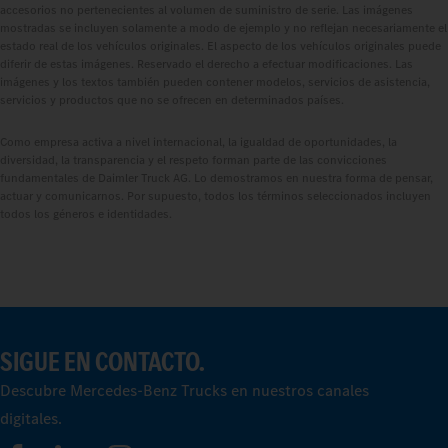
accesorios no pertenecientes al volumen de suministro de serie. Las imágenes
mostradas se incluyen solamente a modo de ejemplo y no reflejan necesariamente el
estado real de los vehículos originales. El aspecto de los vehículos originales puede
diferir de estas imágenes. Reservado el derecho a efectuar modificaciones. Las
imágenes y los textos también pueden contener modelos, servicios de asistencia,
servicios y productos que no se ofrecen en determinados países.
Como empresa activa a nivel internacional, la igualdad de oportunidades, la
diversidad, la transparencia y el respeto forman parte de las convicciones
fundamentales de Daimler Truck AG. Lo demostramos en nuestra forma de pensar,
actuar y comunicarnos. Por supuesto, todos los términos seleccionados incluyen
todos los géneros e identidades.
SIGUE EN CONTACTO.
Descubre Mercedes‑Benz Trucks en nuestros canales
digitales.