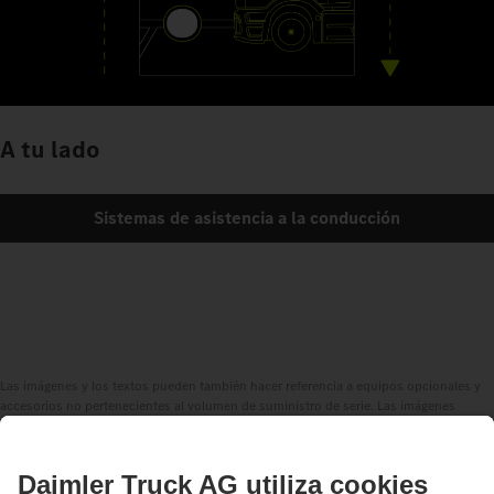
A tu lado
Sistemas de asistencia a la conducción
Las imágenes y los textos pueden también hacer referencia a equipos opcionales y
accesorios no pertenecientes al volumen de suministro de serie. Las imágenes
mostradas se incluyen solamente a modo de ejemplo y no reflejan necesariamente el
estado real de los vehículos originales. El aspecto de los vehículos originales puede
diferir de estas imágenes. Reservado el derecho a efectuar modificaciones. Las
imágenes y los textos también pueden contener modelos, servicios de asistencia,