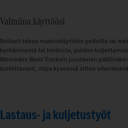
Valmiina käyttöösi
Reilusti tehoa maastokäyttöön pelloilla tai mets
kyntämisestä tai hoidosta, puiden kuljettamise
Mercedes‑Benz Trucksin joustavien päälliraken
luotettavasti, olipa kyseessä sitten viheraluei
Lastaus- ja kuljetustyöt