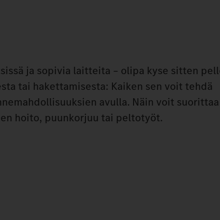
issä ja sopivia laitteita – olipa kyse sitten pel
sta tai hakettamisesta: Kaiken sen voit tehdä
nemahdollisuuksien avulla. Näin voit suorittaa
den hoito, puunkorjuu tai peltotyöt.