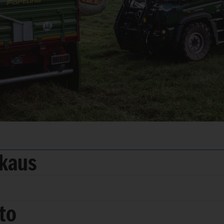
kkaus
to