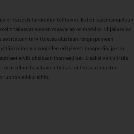
ja erityisesti tarkkoihin tehtäviin, kuten kasvinsuojeluun
akselit takaavat suuren maavaran esimerkiksi viljakasvien
 sovitetaan tarvittaessa alustaan rengaspaineen
käyttää Unimogia suojellen erityisesti maaperää, ja sen
uhteet eivät olisikaan ihanteelliset. Lisäksi voit siirtää
ttorin tehon haastavien työlaitteiden vaatimusten
n ruohonleikkureihin.