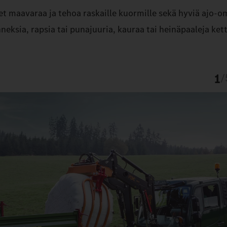
tset maavaraa ja tehoa raskaille kuormille sekä hyviä ajo-o
eksia, rapsia tai punajuuria, kauraa tai heinäpaaleja kett
1
/