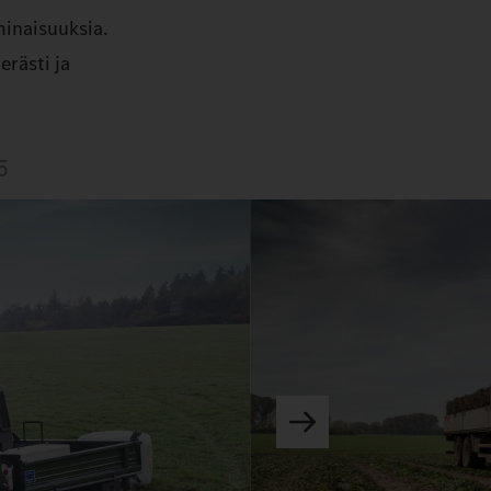
minaisuuksia.
erästi ja
5