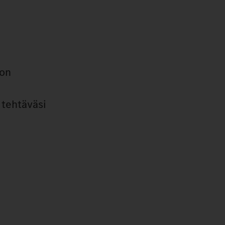
lon
 tehtäväsi