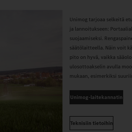
Unimog tarjoaa selkeitä etu
ja lannoitukseen: Portaali
suojaamiseksi. Rengaspaine
säätölaitteella. Näin voit 
pito on hyvä, vaikka sääolos
ulosottoakselin avulla moo
mukaan, esimerkiksi suurii
Unimog-laitekannatin
Teknisiin tietoihin