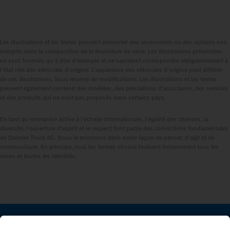
Les illustrations et les textes peuvent présenter des accessoires ou des options non
compris dans la composition de la fourniture de série. Les illustrations présentées
ne sont fournies qu'à titre d'exemple et ne sauraient correspondre obligatoirement à
l'état réel des véhicules d'origine. L'apparence des véhicules d'origine peut différer
de ces illustrations. Sous réserve de modifications. Les illustrations et les textes
peuvent également contenir des modèles, des prestations d'assistance, des services
et des produits qui ne sont pas proposés dans certains pays.
En tant qu'entreprise active à l'échelle internationale, l'égalité des chances, la
diversité, l'ouverture d'esprit et le respect font partie des convictions fondamentales
de Daimler Truck AG. Nous le montrons dans notre façon de penser, d'agir et de
communiquer. En principe, tous les termes choisis incluent évidemment tous les
sexes et toutes les identités.