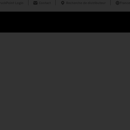
ruckPoint Login
Contact
Recherche de distributeur
France