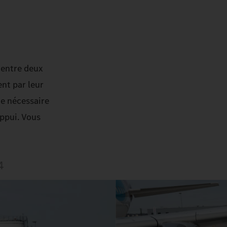
s entre deux
ent par leur
ne nécessaire
appui. Vous
4