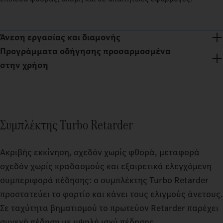
Άνεση εργασίας και διαμονής
Προγράμματα οδήγησης προσαρμοσμένα
στην χρήση
Συμπλέκτης Turbo Retarder
Ακριβής εκκίνηση, σχεδόν χωρίς φθορά, μεταφορά
σχεδόν χωρίς κραδασμούς και εξαιρετικά ελεγχόμενη
συμπεριφορά πέδησης: ο συμπλέκτης Turbo Retarder
προστατεύει το φορτίο και κάνει τους ελιγμούς άνετους.
Αναπαυτικά διαλείμματα ακόμη και σε κουραστικά δρομολόγια:
Σε ταχύτητα βηματισμού το πρωτεύον Retarder παρέχει
Με την καμπίνα οδηγού GigaSpace και την καμπίνα οδηγού
συνεχή πέδηση με υψηλή ισχύ πέδησης.