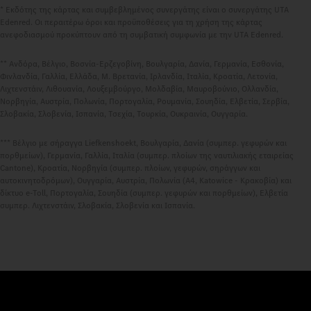
* Εκδότης της κάρτας και συμβεβλημένος συνεργάτης είναι ο συνεργάτης UTA
Edenred. Οι περαιτέρω όροι και προϋποθέσεις για τη χρήση της κάρτας
ανεφοδιασμού προκύπτουν από τη συμβατική συμφωνία με την UTA Edenred.
** Ανδόρα, Βέλγιο, Βοσνία-Ερζεγοβίνη, Βουλγαρία, Δανία, Γερμανία, Εσθονία,
Φινλανδία, Γαλλία, Ελλάδα, Μ. Βρετανία, Ιρλανδία, Ιταλία, Κροατία, Λετονία,
Λιχτενστάιν, Λιθουανία, Λουξεμβούργο, Μολδαβία, Μαυροβούνιο, Ολλανδία,
Νορβηγία, Αυστρία, Πολωνία, Πορτογαλία, Ρουμανία, Σουηδία, Ελβετία, Σερβία,
Σλοβακία, Σλοβενία, Ισπανία, Τσεχία, Τουρκία, Ουκραινία, Ουγγαρία.
*** Βέλγιο με σήραγγα Liefkenshoekt, Βουλγαρία, Δανία (συμπερ. γεφυρών και
πορθμείων), Γερμανία, Γαλλία, Ιταλία (συμπερ. πλοίων της ναυτιλιακής εταιρείας
Cantone), Κροατία, Νορβηγία (συμπερ. πλοίων, γεφυρών, σηράγγων και
αυτοκινητοδρόμων), Ουγγαρία, Αυστρία, Πολωνία (A4, Katowice - Κρακοβία) και
δίκτυο e-Toll, Πορτογαλία, Σουηδία (συμπερ. γεφυρών και πορθμείων), Ελβετία
συμπερ. Λιχτενστάιν, Σλοβακία, Σλοβενία και Ισπανία.