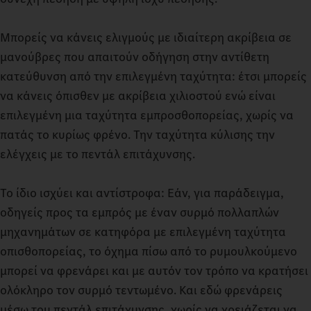
BigSpace έχεις τη δυνατότητα να διαλέξεις μεταξύ δύο
Τα επιλεγόμενα προγράμματα οδήγησης κάνουν ευκολότερη
ευρύχωρων επιλογών.
την οδήγηση του φορτηγού βαριάς χρήσης με ακόμη
Μπορείς να κάνεις ελιγμούς με ιδιαίτερη ακρίβεια σε
μεγαλύτερη ακρίβεια. Είτε σε διαδρομές χωρίς φορτίο ή με
μανούβρες που απαιτούν οδήγηση στην αντίθετη
μεγάλο φορτίο σε απαιτητικό έδαφος: Ρύθμισε στο Actros L
κατεύθυνση από την επιλεγμένη ταχύτητα: έτσι μπορείς
έως 500 t την ακριβή λειτουργία που απαιτείται για την
να κάνεις όπισθεν με ακρίβεια χιλιοστού ενώ είναι
τρέχουσα διαδρομή σου ενώ οδηγείς. Με τις λειτουργίες ECO,
επιλεγμένη μια ταχύτητα εμπροσθοπορείας, χωρίς να
HEAVY ή MANUAL έχεις στη διάθεσή σου τρεις επιλογές.
πατάς το κυρίως φρένο. Την ταχύτητα κύλισης την
Μπορείς να κάνεις λεπτούς ελιγμούς χάρη στον συμπλέκτη
ελέγχεις με το πεντάλ επιτάχυνσης.
Turbo Retarder στον τρόπο λειτουργίας ελιγμών: Με σταθερή
πρόωση μπορείς να κάνεις ελιγμούς ακόμη και με πολύ βαριά
Το ίδιο ισχύει και αντίστροφα: Εάν, για παράδειγμα,
φορτία, σχεδόν χωρίς φθορά του συμπλέκτη εκκίνησης.
οδηγείς προς τα εμπρός με έναν συρμό πολλαπλών
μηχανημάτων σε κατηφόρα με επιλεγμένη ταχύτητα
οπισθοπορείας, το όχημα πίσω από το ρυμουλκούμενο
μπορεί να φρενάρει και με αυτόν τον τρόπο να κρατήσει
ολόκληρο τον συρμό τεντωμένο. Και εδώ φρενάρεις
μέσω του πεντάλ επιτάχυνσης, χωρίς να χρειάζεται να