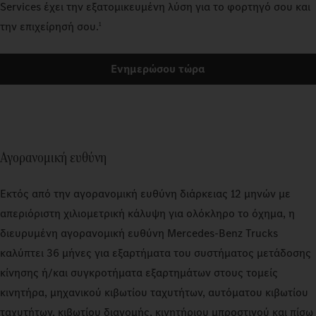
Services έχει την εξατομικευμένη λύση για το φορτηγό σου και
1
την επιχείρησή σου.
Ενημερώσου τώρα
Αγορανομική ευθύνη
Εκτός από την αγορανομική ευθύνη διάρκειας 12 μηνών με
απεριόριστη χιλιομετρική κάλυψη για ολόκληρο το όχημα, η
διευρυμένη αγορανομική ευθύνη Mercedes-Benz Trucks
καλύπτει 36 μήνες για εξαρτήματα του συστήματος μετάδοσης
κίνησης ή/και συγκροτήματα εξαρτημάτων στους τομείς
κινητήρα, μηχανικού κιβωτίου ταχυτήτων, αυτόματου κιβωτίου
ταχυτήτων, κιβωτίου διανομής, κινητήριου μπροστινού και πίσω