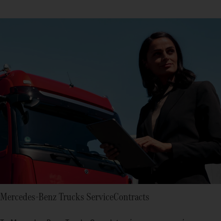
Mercedes‑Benz Trucks ServiceContracts