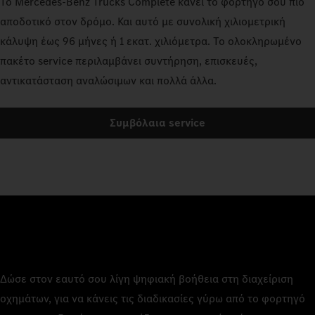
Το Mercedes‑Benz Trucks Complete κάνει το φορτηγό σου πιο
αποδοτικό στον δρόμο. Και αυτό με συνολική χιλιομετρική
κάλυψη έως 96 μήνες ή 1 εκατ. χιλιόμετρα. Το ολοκληρωμένο
πακέτο service περιλαμβάνει συντήρηση, επισκευές,
αντικατάσταση αναλώσιμων και πολλά άλλα.
Συμβόλαια service
Δώσε στον εαυτό σου λίγη ψηφιακή βοήθεια στη διαχείριση
οχημάτων, για να κάνεις τις διαδικασίες γύρω από το φορτηγό