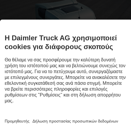
Αγορανομική ευθύνη
Εκτός από την αγορανομική ευθύνη διάρκειας 12 μηνών με
απεριόριστη χιλιομετρική κάλυψη για ολόκληρο το όχημα, η
διευρυμένη Mercedes-Benz Trucks αγορανομική ευθύνη