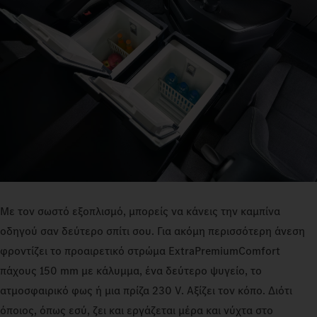
Με τον σωστό εξοπλισμό, μπορείς να κάνεις την καμπίνα
οδηγού σαν δεύτερο σπίτι σου. Για ακόμη περισσότερη άνεση
φροντίζει το προαιρετικό στρώμα ExtraPremiumComfort
πάχους 150 mm με κάλυμμα, ένα δεύτερο ψυγείο, το
ατμοσφαιρικό φως ή μια πρίζα 230 V. Αξίζει τον κόπο. Διότι
όποιος, όπως εσύ, ζει και εργάζεται μέρα και νύχτα στο