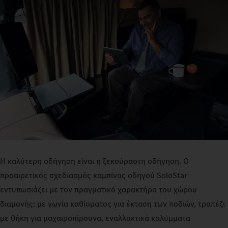
Η καλύτερη οδήγηση είναι η ξεκούραστη οδήγηση. Ο
προαιρετικός σχεδιασμός καμπίνας οδηγού SoloStar
εντυπωσιάζει με τον πραγματικό χαρακτήρα του χώρου
διαμονής: με γωνία καθίσματος για έκταση των ποδιών, τραπέζι
με θήκη για μαχαιροπίρουνα, εναλλακτικά καλύμματα