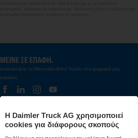
πεποιθήσεις της Daimler Truck AG. Αυτό το δείχνουμε με τον τρόπο που
σκεφτόμαστε, ενεργούμε και επικοινωνούμε. Κατά κανόνα, όλοι οι επιλεγμένοι όροι
περιλαμβάνουν φυσικά όλα τα φύλα και τις ταυτότητες.
ΜΕΊΝΕ ΣΕ ΕΠΑΦΉ.
Ανακαλύψτε τα Mercedes‑Benz Trucks στα ψηφιακά μας
κανάλια.
FOLLOW THE ROADSTARS