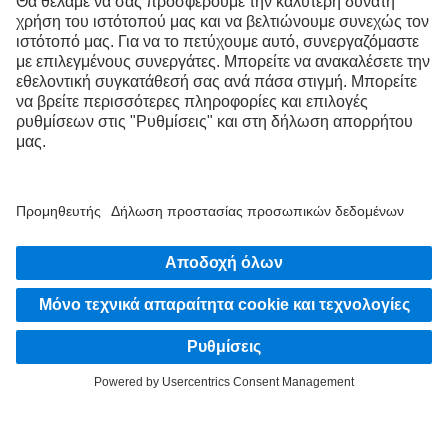
Μοιράσου τώρα εμπειρίες με άλλους οδηγούς φορτηγών.
Επιβιβάσου
Πάροχος
Υποδείξεις Προστασίας Δεδομένων/Δήλωση Απορρήτου
Νομικές υποδείξεις
EU Data Act
Υποδείξεις Προστασίας Δεδομένων/Δήλωση Απορρήτου Υπηρεσία οδικής βοήθειας
Προστασία δεδομένων οχημάτων δοκιμής
Όροι χρήσης
© 2026 Daimler Truck AG. Με την επιφύλαξη παντός δικαιώματος.