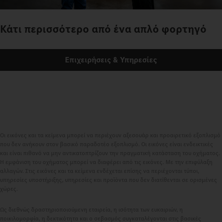
Κάτι περισσότερο από ένα απλό φορτηγό
Επιχειρήσεις & Υπηρεσίες
Οι εικόνες και τα κείμενα μπορεί να περιέχουν αξεσουάρ και προαιρετικό εξοπλισμό
που δεν ανήκουν στον βασικό παραδοτέο εξοπλισμό. Οι εικόνες είναι ενδεικτικές
και είναι πιθανό να μην αντικατοπτρίζουν την πραγματική κατάσταση του οχήματος.
Η εμφάνιση του οχήματος μπορεί να διαφέρει από τις εικόνες. Με την επιφύλαξη
αλλαγών. Στις εικόνες και τα κείμενα ενδέχεται επίσης να περιέχονται τύποι,
υπηρεσίες υποστήριξης, υπηρεσίες και προϊόντα που δεν διατίθενται σε ορισμένες
χώρες.
Ως διεθνώς δραστηριοποιούμενη εταιρεία, η ισότητα των ευκαιριών, η
ποικιλομορφία, η δεκτικότητα και ο σεβασμός συγκαταλέγονται στις βασικές