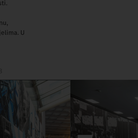
ti.
nu,
jelima. U
8