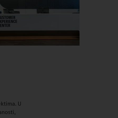
ektima. U
anosti,