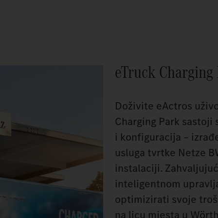
eTruck Charging
Doživite eActros uživ
Charging Park sastoji 
i konfiguracija – izra
usluga tvrtke Netze B
instalaciji. Zahvaljuju
inteligentnom upravl
optimizirati svoje tro
na licu mjesta u Wörth