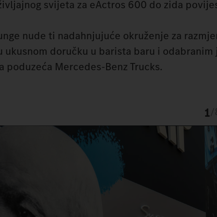
ivljajnog svijeta za eActros 600 do zida povijes
unge nude ti nadahnjujuće okruženje za razmje
 u ukusnom doručku u barista baru i odabranim 
ka poduzeća Mercedes-Benz Trucks.
1
/