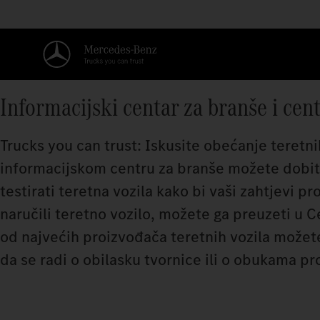
Informacijski centar za branše i cen
Trucks you can trust: Iskusite obećanje teretn
informacijskom centru za branše možete dobiti
testirati teretna vozila kako bi vaši zahtjevi pr
naručili teretno vozilo, možete ga preuzeti u C
od najvećih proizvođača teretnih vozila možete
da se radi o obilasku tvornice ili o obukama pr