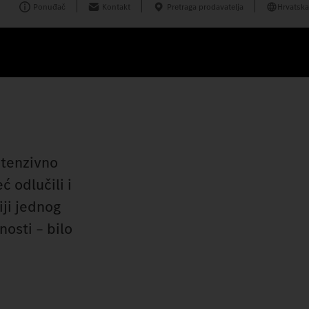
Ponuđač
Kontakt
Pretraga prodavatelja
Hrvatska
ntenzivno
ć odlučili i
iji jednog
osti – bilo