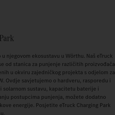
 Park
o u njegovom ekosustavu u Wörthu. Naš eTruck
se od stanica za punjenje različitih proizvođača
đenih u okviru zajedničkog projekta s odjelom za
W. Ovdje savjetujemo o hardveru, rasporedu i
ći solarnom sustavu, kapacitetu baterije i
janju postupcima punjenja, možete dodatno
škove energije. Posjetite eTruck Charging Park
u.