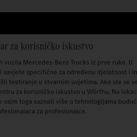
tar za korisničko iskustvo
ih vozila Mercedes‑Benz Trucks iz prve ruke. U
 savjete specifične za određenu djelatnost i i
ošli testiranje u stvarnim uvjetima. Ako ste se ve
entru za korisničko iskustvo u Wörthu. Na lokac
 osim toga saznati više o tehnologijama budućn
ofesionalaca za profesionalce.