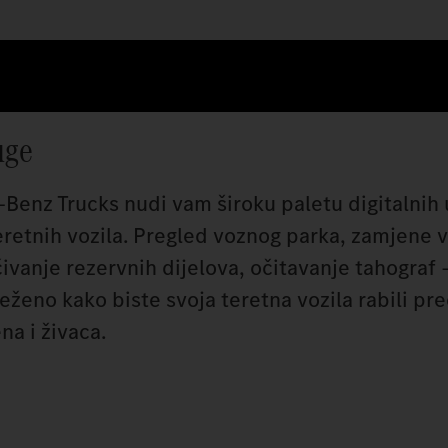
uge
‑Benz Trucks nudi vam široku paletu digitalnih 
eretnih vozila. Pregled voznog parka, zamjene 
ivanje rezervnih dijelova, očitavanje tahograf – 
ženo kako biste svoja teretna vozila rabili pre
a i živaca.