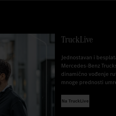
TruckLive
Jednostavan i besplata
Mercedes‑Benz Trucks
dinamično vođenje rut
mnoge prednosti umre
Na TruckLive