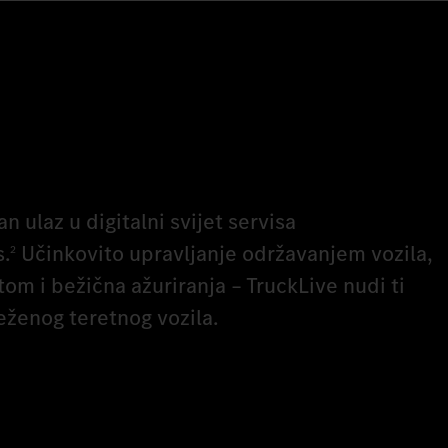
n ulaz u digitalni svijet servisa
.
Učinkovito upravljanje održavanjem vozila,
2
om i bežična ažuriranja – TruckLive nudi ti
ženog teretnog vozila.