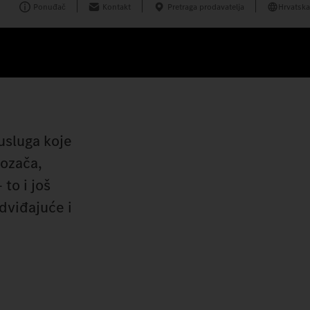
Ponuđač
Kontakt
Pretraga prodavatelja
Hrvatska
usluga koje
vozača,
to i još
dviđajuće i