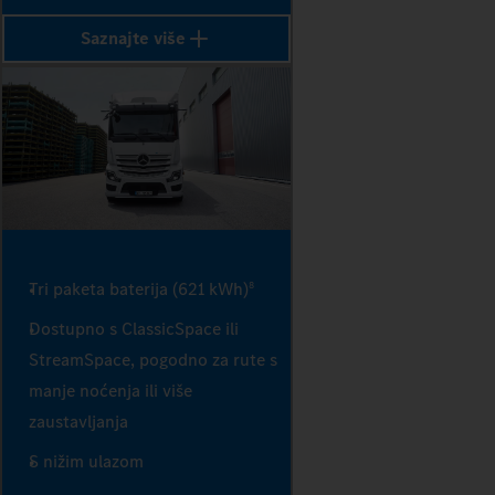
Saznajte više
Tri paketa baterija (621 kWh)
8
Dostupno s ClassicSpace ili
StreamSpace, pogodno za rute s
manje noćenja ili više
zaustavljanja
S nižim ulazom