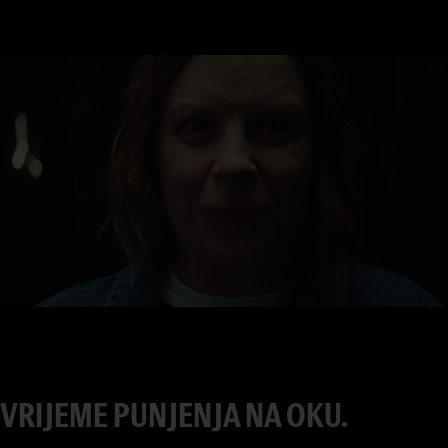
8
9
0
1
2
3
4
5
6
7
VRIJEME PUNJENJA NA OKU.