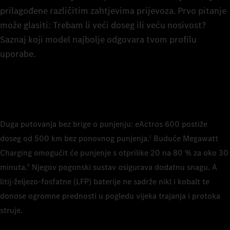
7
prilagođene različitim zahtjevima prijevoza. Prvo pitanje
tehničk
Priklad
Podvoz
može glasiti: Trebam li veći doseg ili veću nosivost?
tegljač
razma
Saznaj koji model najbolje odgovara tvom profilu
Teglja
8
razma
uporabe.
Teglja
razma
Teglja
9
Vozačeva k
razma
Vozačev
Vozačeva k
170 mm
Vozačev
0
Vozačeva k
Duga putovanja bez brige o punjenju: eActros 600 postiže
Vozačev
170 mm
Baterije
Vozačeva k
doseg od 500 km bez ponovnog punjenja.
Buduće Megawatt
1
ProCabi
LFP (lit
Vozačev
1
Baterije
Charging omogućit će punjenje s otprilike 20 na 80 % za oko 30
pod
ProCabi
LFP (lit
Broj bateri
minuta.
Njegov pogonski sustav osigurava dodatnu snagu. A
9
pod
3
Baterije
2
Broj bateri
litij-željezo-fosfatne (LFP) baterije ne sadrže nikl i kobalt te
LFP (lit
Baterije
2
Iskoristivi
donose ogromne prednosti u pogledu vijeka trajanja i protoka
LFP (lit
621 kW
Broj bateri
struje.
Iskoristivi
3
Broj bateri
414 kW
Snaga nap