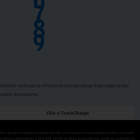
7
8
9
Otkrijte rješenja za infrastrukturu punjenja koja odgovaraju
vašim potrebama.
Više o TruckCharge
Procijenjeno vrijeme punjenja temelji se na internim simulacijama prema okvirnim 
uvjetima definiranim u ISO/SAE 12906 za teška gospodarska vozila na uobičajenoj 