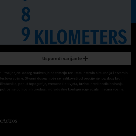
8
0
9
KILOMETERS
1
2
3
Usporedi varijante
4
* Procijenjeni doseg dobiven je na temelju rezultata internih simulacija i stvarnih 
testova vožnje. Stvarni doseg može se razlikovati od procijenjenog zbog brojnih 
čimbenika, poput topografije, vremenskih uvjeta, brzine, predkondicioniranja, 
5
potrošnje pomoćnih uređaja, individualne konfiguracije vozila i načina vožnje.
6
7
eActros