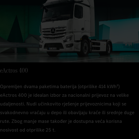
Tehnička 
Masa praz
22 t (p
oko 9,7 
Tehnička 
Masa praz
osovina
22 t (p
oko 11,4
Snaga mot
osovina
Masa praz
400 kW
Snaga mot
oko 10,
400 kW
Masa praz
Mjenjači
oko 11,7
Snaga mot
4 stupn
Mjenjači
400 kW
4 stupn
Snaga mot
Doseg
eActros 400
400 kW
Mjenjači
–
Doseg
4 stupn
–
Mjenjači
Dopuštena
Opremljen dvama paketima baterija (otprilike 414 kWh
)
8
4 stupn
Doseg
oko 25 
Dopuštena
eActros 400 je idealan izbor za nacionalni prijevoz na velike
–
oko 22 
Doseg
udaljenosti. Nudi učinkovito rješenje prijevoznicima koji se
–
Dopuštena
svakodnevno vraćaju u depo ili obavljaju kraće ili srednje duge
oko 25 
rute. Zbog manje mase također je dostupna veća korisna
Dopuštena
nosivost od otprilike 25 t.
oko 22 
1
Nazivni ka