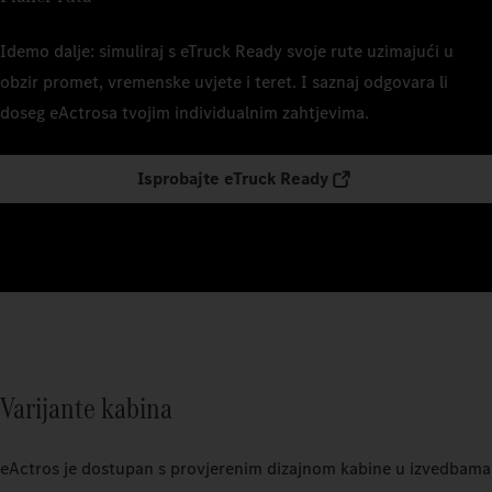
Idemo dalje: simuliraj s eTruck Ready svoje rute uzimajući u
obzir promet, vremenske uvjete i teret. I saznaj odgovara li
doseg eActrosa tvojim individualnim zahtjevima.
Isprobajte eTruck Ready
Varijante kabina
eActros je dostupan s provjerenim dizajnom kabine u izvedbama