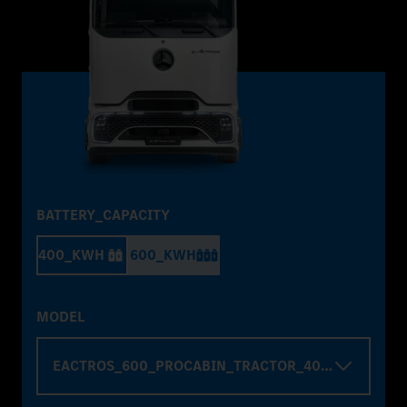
BATTERY_CAPACITY
400_KWH
600_KWH
MODEL
EACTROS_600_PROCABIN_TRACTOR_4000_WHELBA