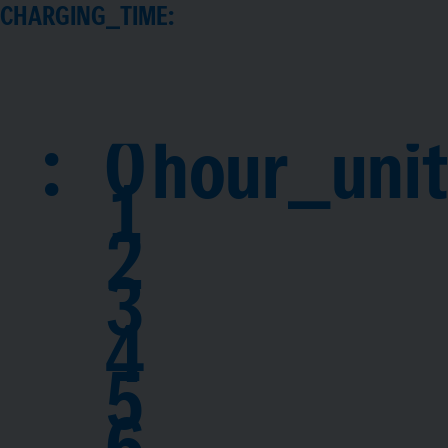
CHARGING_TIME:
:
0
hour_unit
1
2
3
4
5
6