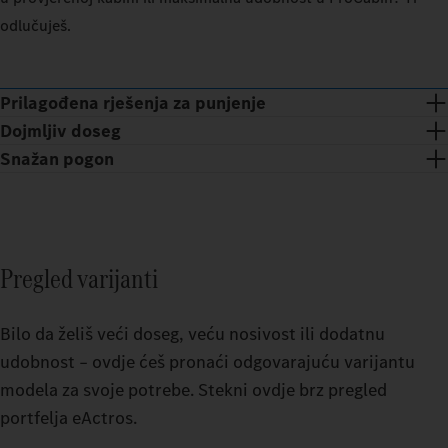
odlučuješ.
100_PERCENT
100_
EXTERIOR_TEMPERATURE
20
EXTER
CELSIUS_DEGREE
Prilagođena rješenja za punjenje
Dojmljiv doseg
OPERATIONAL_AREA
OPERA
Dometi
Snažan pogon
DOS
REGIONAL
LONG_DISTANCE
REGI
Rješenje po mjeri za tvoje poslovanje: odgovarajućim rješenjem
Dometi
za punjenje TruckCharge integrira tvoje e-kamione na najbolji
Dometi
DOS
mogući način u tvoje procese i brine o pouzdanom radu sustava
ESTIMATED_RANGE
EST
Odredi o
Dometi
DOS
napajanja.
i kabini
Pregled varijanti
DOS
Odredi o
Ovdje od
i kabini
Bilo da želiš veći doseg, veću nosivost ili dodatnu
i kabini
Ovdje o
udobnost – ovdje ćeš pronaći odgovarajuću varijantu
baterije
modela za svoje potrebe. Stekni ovdje brz pregled
0
portfelja eActros.