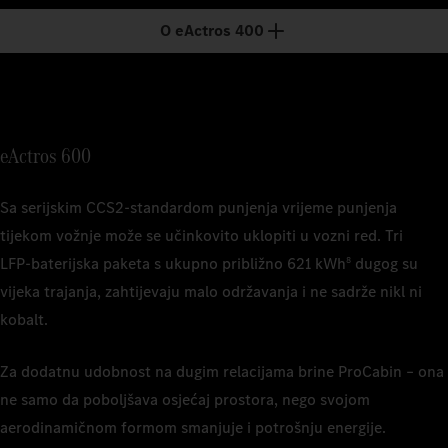
ovisno o p
1
Nazivni ka
O eActros 400
ovisno o p
2
Vrijeme p
vozila - p
1
Nazivni ka
2
Vrijeme p
ovisno o p
vozila - s
1
Nazivni ka
ovisno o s
2
Vrijeme p
eActros 600
vozila - s
2
Procijenje
može se zb
Sa serijskim CCS2‑standardom punjenja vrijeme punjenja
pomoćni po
dosega.
tijekom vožnje može se učinkovito uklopiti u vozni red. Tri
LFP‑baterijska paketa s ukupno približno 621 kWh
dugog su
8
3
Temeljeno
vijeka trajanja, zahtijevaju malo održavanja i ne sadrže nikl ni
System (MC
kobalt.
4
Vrijeme p
vozila - s
Za dodatnu udobnost na dugim relacijama brine ProCabin – ona
ne samo da poboljšava osjećaj prostora, nego svojom
aerodinamičnom formom smanjuje i potrošnju energije.