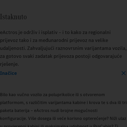
BATTERY_CAPACITY
Istaknuto
400_KWH
eActros je održiv i isplativ – i to kako za regionalni
600_KWH
prijevoz tako i za međunarodni prijevoz na velike
udaljenosti. Zahvaljujući raznovrsnim varijantama vozila,
za gotovo svaki zadatak prijevoza postoji odgovarajuće
MODEL
rješenje.
EACTROS_600_PROCABIN_TRACTO
Inačice
TRAILER
TRAIL
Bilo kao vučno vozilo za poluprikolice ili s otvorenom
DRY_BOX
REFRIGERATED
DRY_
platformom, s različitim varijantama kabine i krova te s dva ili tri
paketa baterija – eActros nudi brojne mogućnosti
LOAD_CAPACITY
LOAD_
konfiguracije. Više dosega ili veće korisno opterećenje? Niži ulaz
10_PERCENT
50_PERCENT
10_P
u provjerenoj kabini ili maksimalna udobnost u ProCabin? Ti