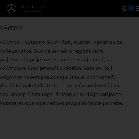
Dometi kalkulator
eActros
DOSEŽE DALJE NEGO ŠTO 
eActros – potpuno električan, snažan i spreman za
Što je veći doseg po punjenju baterije, brže će
vaše zadatke. Bilo da se radi o regionalnom
eActros.
prijevozu ili prijevozu na velike udaljenosti, s
eActrosom ćete pronaći električni kamion koji
odgovara vašem poslovanju. Imate izbor između
dva ili tri paketa baterija — za veću nosivost ili za
veći doseg. Osim toga, dostupne su dvije varijante
kabine vozača koje zadovoljavaju različite potrebe.