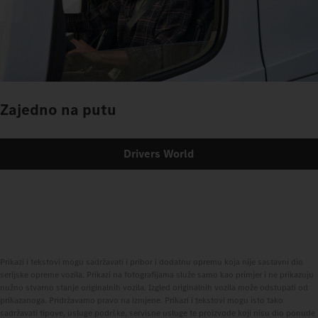
Zajedno na putu
Drivers World
Prikazi i tekstovi mogu sadržavati i pribor i dodatnu opremu koja nije sastavni dio
serijske opreme vozila. Prikazi na fotografijama služe samo kao primjer i ne prikazuju
nužno stvarno stanje originalnih vozila. Izgled originalnih vozila može odstupati od
prikazanoga. Pridržavamo pravo na izmjene. Prikazi i tekstovi mogu isto tako
sadržavati tipove, usluge podrške, servisne usluge te proizvode koji nisu dio ponude