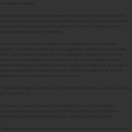
u pojedinim zemljama.
Jednake mogućnosti, raznolikost, otvorenost i poštovanje ubrajaju se u temeljna
uvjerenja međunarodno djelujuće tvrtke Daimler Truck AG. To pokazujemo načinom
na koji razmišljamo, djelujemo i komuniciramo. U načelu svi odabrani pojmovi
uključuju dakako sve rodove i identitete.
1
Izuzete su a) gume za tešku terensku vožnju; b) gume koje su konstruirane
isključivo za montažu na vozilo čija je prva registracija obavljena prije 1. listopada
1990.; c) gume za slučaj nužde; d) gume s dopuštenom brzinom manjom od 80
km/h; e) gume za naplatak nazivnog promjera ≤ 254 mm ili ≥ 635 mm; f) gume s
dodatnim uređajima za poboljšanje trakcije, npr. gume s bodljama; g) gume koje su
konstruirane isključivo za montažu na vozilo namijenjeno isključivo za utrke; h)
rabljene gume ako se takve gume ne uvoze iz EU-a.
2
U skladu s Pravilnikom UNECE-a br. 30 ili Pravilnikom UNECE-a br. 54 za gume klasa
C1, C2 odnosno C3
3
Izmjereno u skladu s Prilogom 6 Pravilnika UNECE-a br. 117 i postupkom
laboratorijskog usklađivanja utvrđenim u Prilogu V Uredbe EU-a 2020/740 o
označavanju učinkovitosti potrošnje goriva i drugih parametara za gume
4
O klasi prianjanja na mokroj podlozi odlučuje karakteristična vrijednost prianjanja