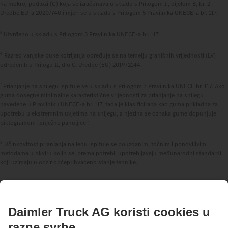
na mokroj podlozi (G) koja se izračunava u skladu s Prilogom I., dijelom B, br. 2
Uredbe EU-a 2020/740 i mjeri se u skladu s Prilogom 5 Pravilnika UNECE-a br. 117.
5
Utvrđeno u skladu s Prilogom 3 Pravilnika UNECE-a br. 117
6
Razred vanjske buke kotrljanja određuje se na temelju graničnih vrijednosti (LV)
određenih u Prilogu II, dio C, Uredbe (EU) 2019/2144.
7
Prianjanje na snijegu ispituje se u skladu s Prilogom 7 Pravilnika UNECE br. 117. Ako
guma dosegne minimalne karakteristične vrijednosti za prianjanje na snijegu
navedene u Pravilniku UNECE-a br. 117, tada je klasificirana kao guma prikladna za
upotrebu u ekstremnim uvjetima na snijegu, a njezina se oznaka gume dopunjuje
piktogramom „snježne pahuljice”.
8
Učinkovitost prianjanja na ledu ispituje se pouzdanim, točnim i ponovljivim
metodama u okviru kojih se, prema potrebi, upotrebljavaju međunarodni standardi
koji uzimaju u obzir općeprihvaćeno stanje tehnike.