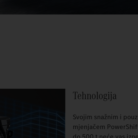
Tehnologija
Svojim snažnim i pou
mjenjačem PowerShift
do 500 t neće vas izn