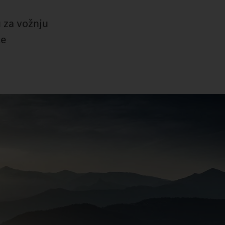
u za vožnju
te