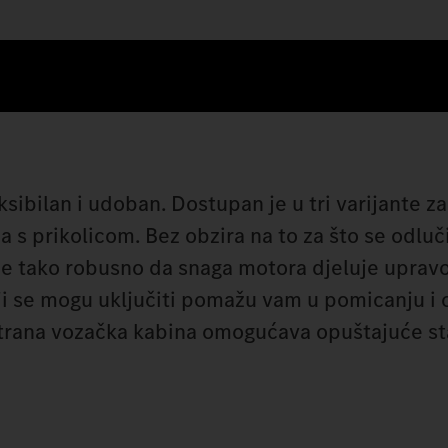
eksibilan i udoban. Dostupan je u tri varijante 
 s prikolicom. Bez obzira na to za što se odluči
 je tako robusno da snaga motora djeluje uprav
koji se mogu uključiti pomažu vam u pomicanju i 
ostrana vozačka kabina omogućava opuštajuće s