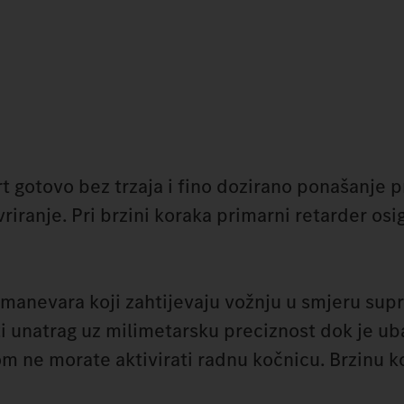
t gotovo bez trzaja i fino dozirano ponašanje p
riranje. Pri brzini koraka primarni retarder osi
 manevara koji zahtijevaju vožnju u smjeru su
i unatrag uz milimetarsku preciznost dok je u
tom ne morate aktivirati radnu kočnicu. Brzinu 