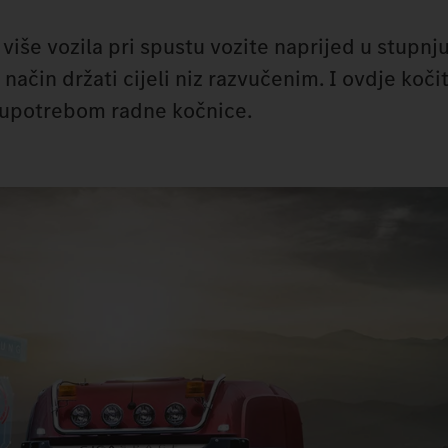
 više vozila pri spustu vozite naprijed u stupnj
j način držati cijeli niz razvučenim. I ovdje koči
 upotrebom radne kočnice.