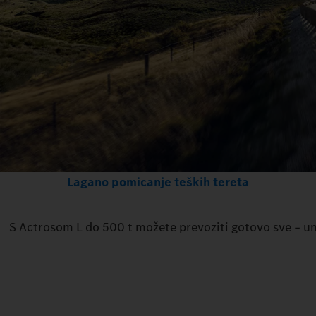
Lagano pomicanje teških tereta
S Actrosom L do 500 t možete prevoziti gotovo sve – una