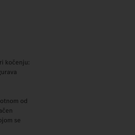
ri kočenju:
gurava
protnom od
bačen
kojom se