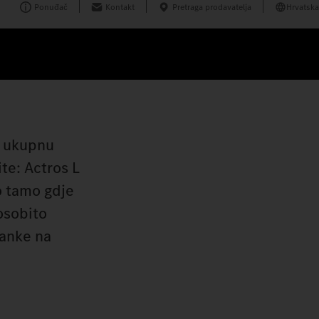
Ponuđač
Kontakt
Pretraga prodavatelja
Hrvatska
za ukupnu
te: Actros L
o tamo gdje
osobito
tanke na