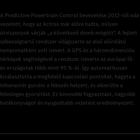
A Predictive Powertrain Control bevezetése 2012-től oda
vezetett, hogy az Actros már előre tudta, milyen
útviszonyok várják „a következő domb mögött”. A fejlett
sebességtartó rendszer világszerte az első előrelátó
tempomatként volt ismert. A GPS és a háromdimenziós
térképek segítségével a rendszer ismerte az európai fő-
és országutak több mint 95 %-át. Így automatikusan
kiválasztotta a megfelelő kapcsolási pontokat, hagyta a
teherautót gurulni a fékezés helyett, és elkerülte a
felesleges gyorsítást. Ez kevesebb fogyasztást, nagyobb
hatékonyságot és nyugodtabb vezetést eredményezett.