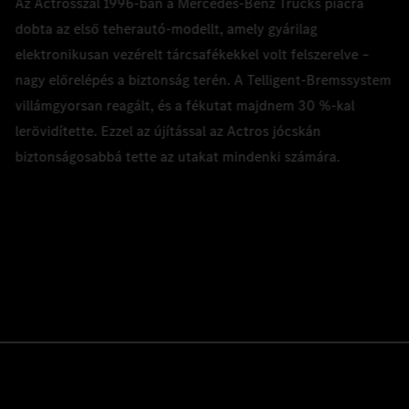
Az Actrosszal 1996-ban a Mercedes‑Benz Trucks piacra
dobta az első teherautó-modellt, amely gyárilag
elektronikusan vezérelt tárcsafékekkel volt felszerelve –
nagy előrelépés a biztonság terén. A Telligent-Bremssystem
villámgyorsan reagált, és a fékutat majdnem 30 %‑kal
lerövidítette. Ezzel az újítással az Actros jócskán
biztonságosabbá tette az utakat mindenki számára.