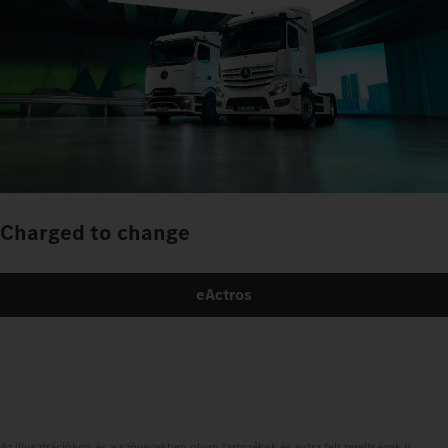
Charged to change
eActros
Az illusztrációkon és a szövegekben olyan tartozékok és extra felszereltségek is