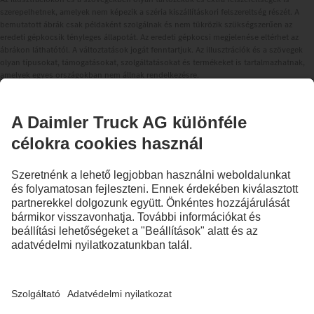
szerepelhetnek, amelyek nem képezik a széria kiszállításkori felszereltség részét. A
bemutatott ábrák csak példaként szolgálnak és nem tükrözik szükségszerűen az
eredeti gépkocsik tényleges állapotát. Az eredeti gépkocsi megjelenése eltérhet az
ábrákon láthatótól. A változtatások jogát fenntartjuk. Az illusztrációk és a szövegek
olyan típusokat, támogatásokat, szolgáltatásokat és termékeket is tartalmazhatnak,
amelyek egyes országokban nem állnak rendelkezésre.
Nemzetközileg tevékenykedő vállalatként a Daimler Truck AG alapvető
meggyőződései közé tartozik az esélyegyenlőség, a sokszínűség, a nyitottság és a
tisztelet. Ezt a gondolkodásmódunkkal, cselekedeteinkkel és kommunikációnkkal
mutatjuk meg. Alapvetően minden kiválasztott fogalom magától értetődően minden
nemet és identitást magába foglal.
1
Az asszisztensrendszerek csak a járművezetőket tudják támogatni. A jármű
biztonságos vezetéséért való felelősség azonban mindig teljes egészében a
járművezetőt terheli.
MARADJUNK KAPCSOLATBAN.