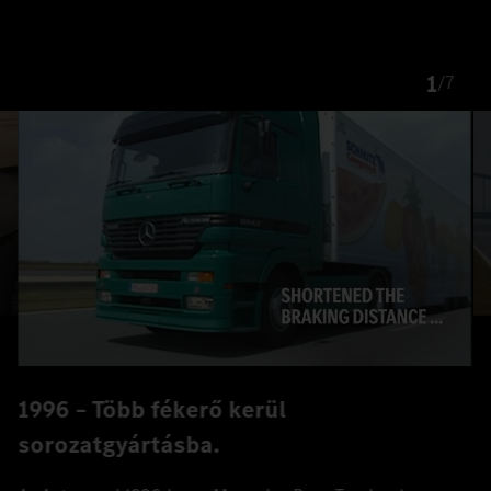
1
/
7
1996 – Több fékerő kerül
sorozatgyártásba.