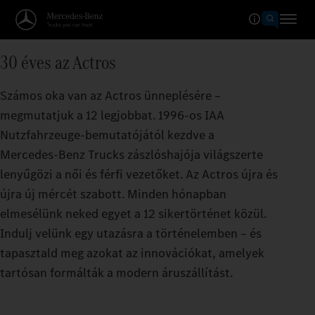
30 éves az Actros
Számos oka van az Actros ünneplésére –
megmutatjuk a 12 legjobbat. 1996-os IAA
Nutzfahrzeuge-bemutatójától kezdve a
Mercedes‑Benz Trucks zászlóshajója világszerte
lenyűgözi a női és férfi vezetőket. Az Actros újra és
újra új mércét szabott. Minden hónapban
elmesélünk neked egyet a 12 sikertörténet közül.
Indulj velünk egy utazásra a történelemben – és
tapasztald meg azokat az innovációkat, amelyek
tartósan formálták a modern áruszállítást.