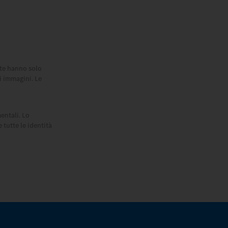
ate hanno solo
li immagini. Le
mentali. Lo
 tutte le identità