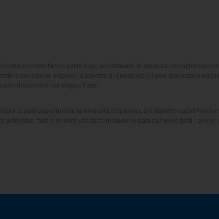
hiesta che non fanno parte degli allestimenti di serie. Le immagini riport
tive dei veicoli originali. L'aspetto di questi ultimi può discostarsi da ta
 non disponibili nei singoli Paesi.
dera le pari opportunità, la diversità, l'apertura e il rispetto valori fonda
incipio, tutti i termini utilizzati includono naturalmente tutti i generi e