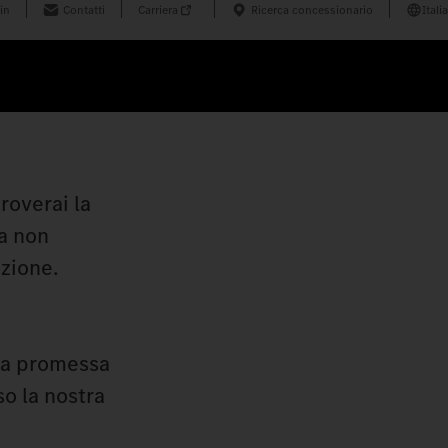
in
Contatti
Carriera
Ricerca concessionario
Italia
roverai la
ta non
uzione.
sta promessa
so la nostra