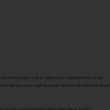
nza individuale: e di un approccio collaborativo. Il tuo
se del percorso: dall'accordo tecnico all'ordine di acquis
lgiti al tuo concessionario Mercedes‑Benz Trucks.