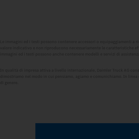
Le immagini ed i testi possono contenere accessori o equipaggiamenti a ric
valore indicativo e non riproducono necessariamente le caratteristiche effet
immagini ed i testi possono anche contenere modelli e servizi di assistenza
In qualità di impresa attiva a livello internazionale, Daimler Truck AG consi
dimostriamo nel modo in cui pensiamo, agiamo e comunichiamo. In linea di pr
di genere.