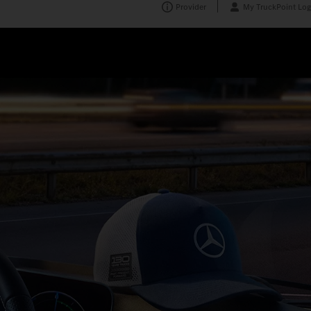
s-Benz Trucks
Provider
My TruckPoint Log