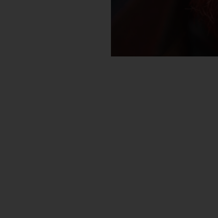
eActros
Scopri di più