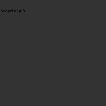
Festeggia con noi adesso!
Scopri di più