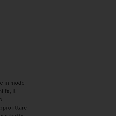
are in modo
 fa, il
o
pprofittare
o a frutto