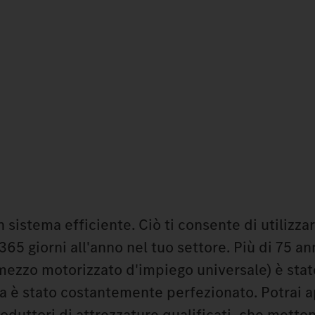
 sistema efficiente. Ciò ti consente di utilizz
65 giorni all'anno nel tuo settore. Più di 75 anni
ezzo motorizzato d'impiego universale) è stat
a è stato costantemente perfezionato. Potrai a
oduttori di attrezzature qualificati, che metton