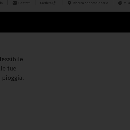
in
Contatti
Carriera
Ricerca concessionario
Italia
lessibile
lle tue
 pioggia.