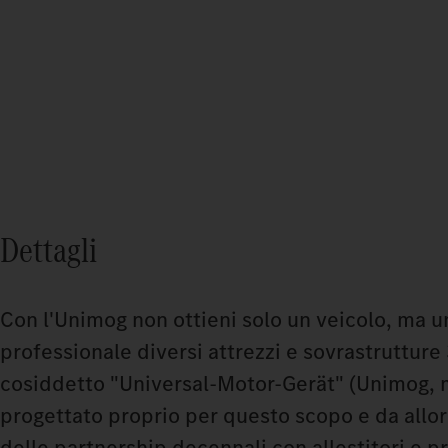
Dettagli
Con l'Unimog non ottieni solo un veicolo, ma un
professionale diversi attrezzi e sovrastrutture 3
cosiddetto "Universal-Motor-Gerät" (Unimog, m
progettato proprio per questo scopo e da allor
delle partnership decennali con allestitori e pr