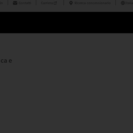
in
Contatti
Carriera
Ricerca concessionario
Italia
ica e