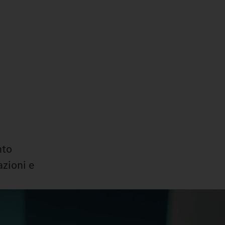
nto
azioni e