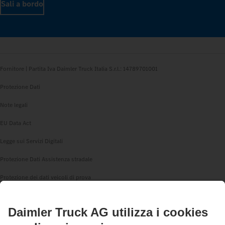
Sali a bordo
Fornitore | Partita Iva Daimler Truck Italia S.r.l.: 14789701001
Protezione Dati
Note legali
EU Data Act
Legge sui Servizi Digitali
Protezione Dati Assistenza stradale
Protezione dei dati veicoli di prova
Altre informative sulla privacy
Sistema whistleblowing