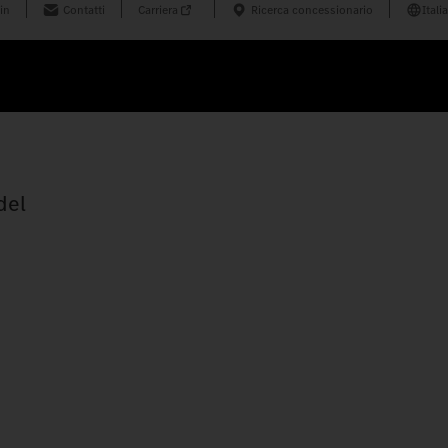
in
Contatti
Carriera
Ricerca concessionario
Italia
del