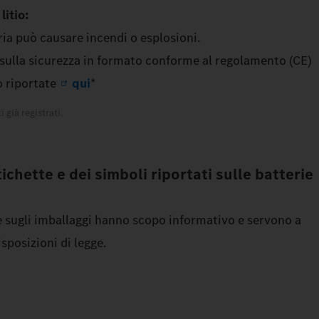
litio:
a può causare incendi o esplosioni.
 sulla sicurezza in formato conforme al regolamento (CE)
 riportate
qui
*
i già registrati.
tichette e dei simboli riportati sulle batterie
 e sugli imballaggi hanno scopo informativo e servono a
isposizioni di legge.