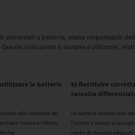
tti alimentati a batteria, siamo responsabili del
Queste indicazioni ti aiutano a utilizzare, resti
 utilizzare le batterie
b) Restituire corrett
raccolta differenziat
icativo alla riduzione dei
Le batterie esauste non dev
parmiare risorse e ridurre
l'utente è tenuto a raccogl
atiche:
centri di raccolta adeguati