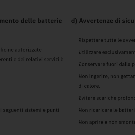
ttamento delle batterie
d) Avvertenze di sicu
Rispettare tutte le avver
fficine autorizzate
Utilizzare esclusivament
nti e dei relativi servizi è
Conservare fuori dalla p
Non ingerire, non gettar
di calore.
Evitare scariche profond
 i seguenti sistemi e punti
Non ricaricare le batte
Non aprire e non smonta