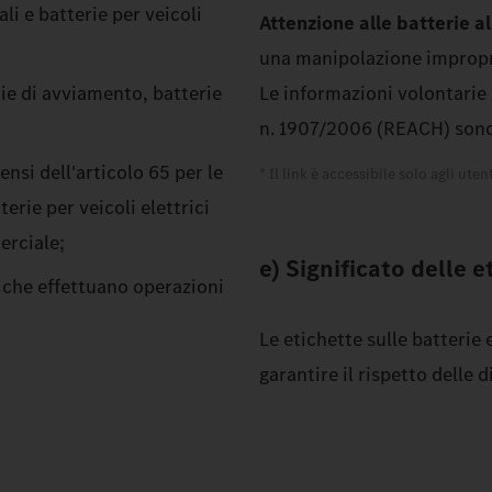
li e batterie per veicoli
Attenzione alle batterie al 
una manipolazione impropri
rie di avviamento, batterie
Le informazioni volontarie
n. 1907/2006 (REACH) sono
ensi dell'articolo 65 per le
* Il link è accessibile solo agli utent
terie per veicoli elettrici
erciale;
e) Significato delle e
 che effettuano operazioni
Le etichette sulle batterie
garantire il rispetto delle d