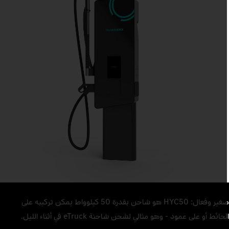
صغير وفعال: HYC50 هو شاحن بقدرة 50 كيلوواط يمكن تركيبه على
لحائط أو على عمود - وهو مثالي لشحن شاحنة eTruck في أثناء الليل.