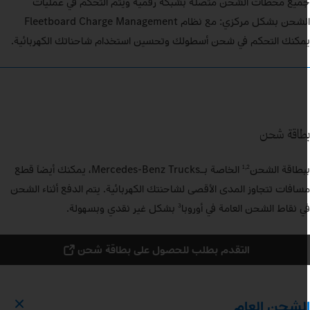
ميع محطات الشحن متصلة بشبكة رقمية ويتم التحكم في عمليات
الشحن بشكل مركزي: مع نظام Fleetboard Charge Management
مكنك التحكم في شحن أسطولك وتحسين استخدام شاحناتك الكهربائية.
طاقة شحن
بطاقة الشحن
الخاصة بـMercedes‑Benz Trucks، يمكنك أيضاً قطع
1,2
سافات تتجاوز المدى الأقصى لشاحنتك الكهربائية. يتم الدفع أثناء الشحن
ي نقاط الشحن العامة في أوروبا
بشكل غير نقدي وبسهولة.
3
التقدم بطلب للحصول على بطاقة شحن
لشحن العام