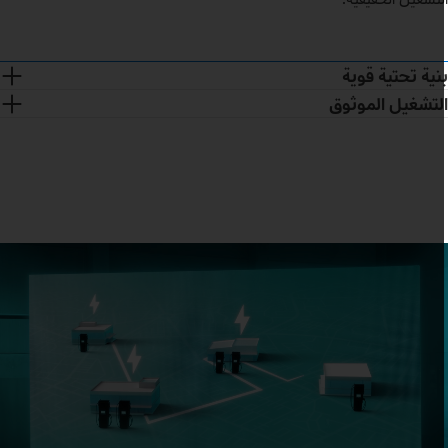
نية تحتية قوية
لتشغيل الموثوق
تتلقى محطات شحن حديثة ودعمًا لإنشاء البنية التحتية للشحن بالكامل
صيانتها وإصلاحها - على مدار الساعة.
نقدم نظام إدارة الشحن Fleetboard عالي الأداء لتشغيل البنية التحتية
للشحن والشاحنات الكهربائية، بالإضافة إلى نظام دفع رقمي مريح (eMSP)
ستخدام بطاقات خدمة Daimler Truck Service Cards.