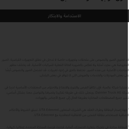
الاستدامة والابتكار
د تحتوي الصور والنصوص على ملحقات وتجهيزات خاصة لا تدخل في نطاق التجهيزات القياسية. الصور
لمعروضة هي مجرد أمثلة ولا تعكس بالضرورة الحالة الفعلية للمركبات الأصلية. قد يختلف مظهر
لشاحنات الأصلية عن هذه الصور. نحتفظ بالحق في إجراء تغييرات. قد تشتمل الصور والنصوص أيضًا
لى بعض الموديلات والخدمات والعروض التي لا تتوافر في بعض البلدان.
اعتبارنا شركة عالمية، فإن تكافؤ الفرص والتنوع والانفتاح والاحترام من المعتقدات الأساسية لدينا في
شركة Daimler Truck AG. ويتجلى ذلك في طريقة تفكيرنا وتصرفنا والتواصل معنا. بشكل أساسي،
شير جميع المصطلحات المختارة بطبيعة الحال إلى جميع الأجناس والهويات.
جهة إصدار البطاقة وطرف العقد هي الشريك المتعاون UTA Edenred. تنبثق الشروط والأحكام
إضافية لاستخدام بطاقة الشحن من الاتفاقية التعاقدية مع UTA Edenred.
البطاقة متاحة في بلجيكا، بلغاريا، الدنمارك، ألمانيا، فنلندا، فرنسا، المملكة المتحدة، إيطاليا، كرواتيا،