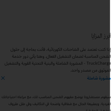
برز المزايا
ذا كنت تعتمد على الشاحنات الكهربائية، فأنت بحاجة إلى حلول
لشحن المناسبة لضمان التشغيل الفعال. وهنا يأتي دور خدمة
TruckCharge - المشورة الشاملة والبنية التحتية القوية والتشغيل
لموثوق من مصدر واحد.
شورة شاملة
يقوم مستشارونا بوضع مفهوم الشحن المناسب لك، مع مراعاة احتياجاتك
لفردية. وبطبيعة الحال مع شفافية واضحة في التكاليف وفي ظل ظروف
لتشغيل الحقيقية.