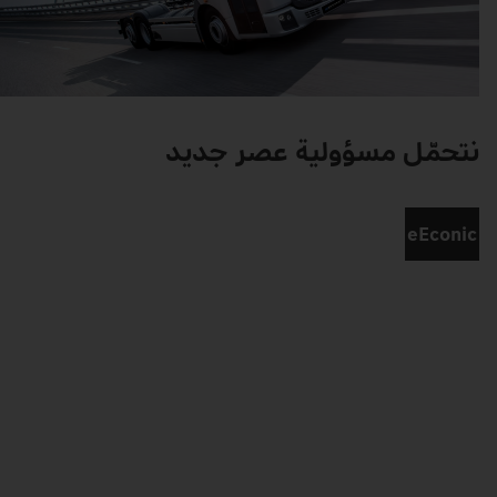
نتحمّل
مسؤولية
عصر
جديد
eEconic