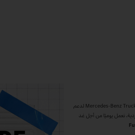
من استخدام الطاقة المتجددة إلى أنظمة المساعدة في القيادة من Mercedes‑Benz Trucks لدعم
دية، نعمل يوميًا من أجل غد