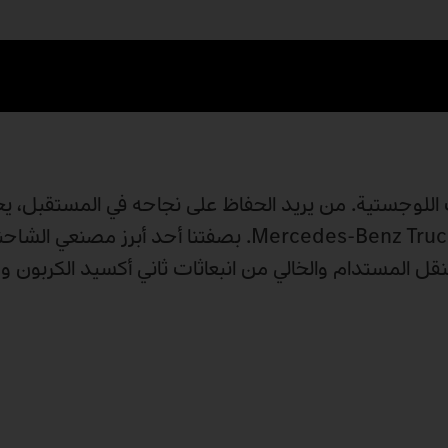
ات اللوجستية. من يريد الحفاظ على نجاحه في المستقبل، يحت
جيدة وإبداعات قابلة للتنفيذ - نقطتان يُطبقهما تقليد Mercedes‑Benz Trucks. بصفتنا أ
نقل المستدام والخالي من انبعاثات ثاني أكسيد الكربون 