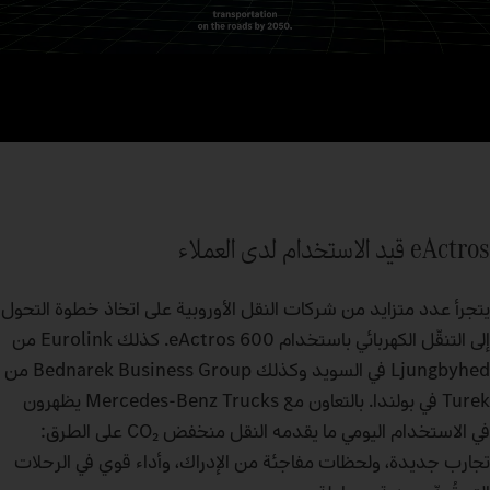
eActros قيد الاستخدام لدى العملاء
يتجرأ عدد متزايد من شركات النقل الأوروبية على اتخاذ خطوة التحول
إلى التنقّل الكهربائي باستخدام eActros 600. كذلك Eurolink من
Ljungbyhed في السويد وكذلك Bednarek Business Group من
Turek في بولندا. بالتعاون مع Mercedes‑Benz Trucks يظهرون
في الاستخدام اليومي ما يقدمه النقل منخفض CO₂ على الطرق:
تجارب جديدة، ولحظات مفاجئة من الإدراك، وأداء قوي في الرحلات