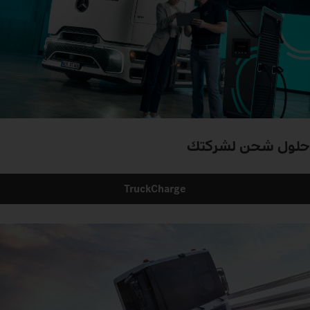
حلول شحن لشركتك
TruckCharge