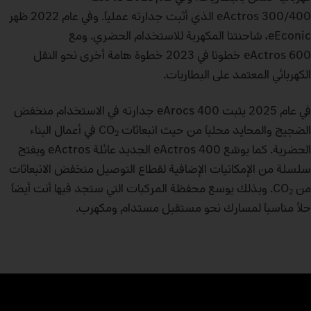
eActros 300/400 الذي أثبت جدارته عملياً. وفي عام 2022 ظهر
eEconic، شاحنتنا المكهربة للاستخدام الحضري. ومع
eActros 600 خطونا في 2023 خطوة هامة أخرى نحو النقل
الكهربائي المعتمد على البطاريات.
في عام 2025 يثبت eArocs 400 جدارته في الاستخدام منخفض
الضجيج والمحايد محلياً من حيث انبعاثات CO
في أعمال البناء
2
الحضرية. كما يوسّع eActros 400 الجديد عائلة eActros ويفتح
سلسلة من الإمكانيات الإضافية لقطاع التوصيل منخفض الانبعاثات
من CO
. وبذلك يوسع محفظة المركبات التي ستجد فيها أنت أيضاً
2
حلاً مناسباً لمسارك نحو مستقبل مستدام ومكهرب.