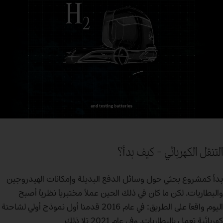
التنقل الكهربائي – كيف بدأ؟
بدأ كمشروع بحثي حول وسائل الدفع البديلة وإمكانات الهيدروجين
والبطاريات. لكن ما كان في ذلك الحين عملاً مختبرياً نظرياً أصبح
اليوم واقعاً على الطريق: في عام 2016 قدمنا أول نموذج أولي لشاحنة
كهربائية تعمل بالبطاريات. وفي عام 2021 تلا ذلك