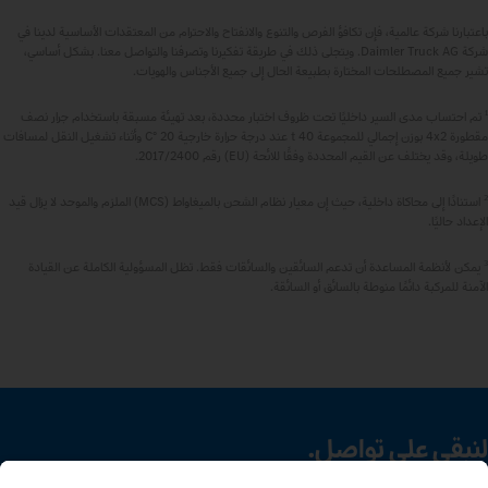
باعتبارنا شركة عالمية، فإن تكافؤ الفرص والتنوع والانفتاح والاحترام من المعتقدات الأساسية لدينا في
شركة Daimler Truck AG. ويتجلى ذلك في طريقة تفكيرنا وتصرفنا والتواصل معنا. بشكل أساسي،
تشير جميع المصطلحات المختارة بطبيعة الحال إلى جميع الأجناس والهويات.
1
تم احتساب مدى السير داخليًا تحت ظروف اختبار محددة، بعد تهيئة مسبقة باستخدام جرار نصف
مقطورة 4x2 بوزن إجمالي للمجموعة 40 t عند درجة حرارة خارجية 20 °C وأثناء تشغيل النقل لمسافات
طويلة، وقد يختلف عن القيم المحددة وفقًا للائحة (EU) رقم 2017/2400.
2
استنادًا إلى محاكاة داخلية، حيث إن معيار نظام الشحن بالميغاواط (MCS) الملزم والموحد لا يزال قيد
الإعداد حاليًا.
3
يمكن لأنظمة المساعدة أن تدعم السائقين والسائقات فقط. تظل المسؤولية الكاملة عن القيادة
الآمنة للمركبة دائمًا منوطة بالسائق أو السائقة.
لنبقى على تواصل.
اكتشف Mercedes‑Benz Trucks على قنواتنا الرقمية.