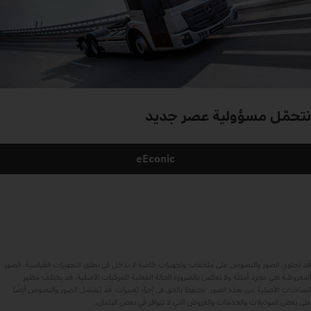
نتحمّل
مسؤولية
عصر
جديد
eEconic
قد تحتوي الصور والنصوص على ملحقات وتجهيزات خاصة لا تدخل في نطاق التجهيزات القياسية. الصور
المعروضة هي مجرد أمثلة ولا تعكس بالضرورة الحالة الفعلية للمركبات الأصلية. قد يختلف مظهر
الشاحنات الأصلية عن هذه الصور. نحتفظ بالحق في إجراء تغييرات. قد تشتمل الصور والنصوص أيضًا
على بعض الموديلات والخدمات والعروض التي لا تتوافر في بعض البلدان.