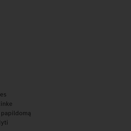
nes
žinke
o papildomą
yti