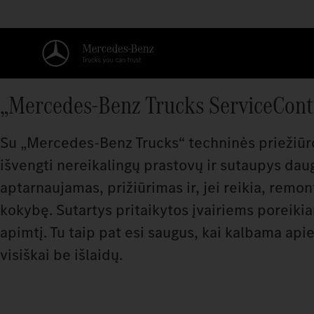
„Mercedes‑Benz Trucks ServiceCont
Su „Mercedes‑Benz Trucks“ techninės priežiūros
išvengti nereikalingų prastovų ir sutaupys da
aptarnaujamas, prižiūrimas ir, jei reikia, rem
kokybę. Sutartys pritaikytos įvairiems poreiki
apimtį. Tu taip pat esi saugus, kai kalbama api
visiškai be išlaidų.