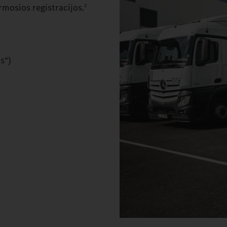
rmosios registracijos.
2
s“)