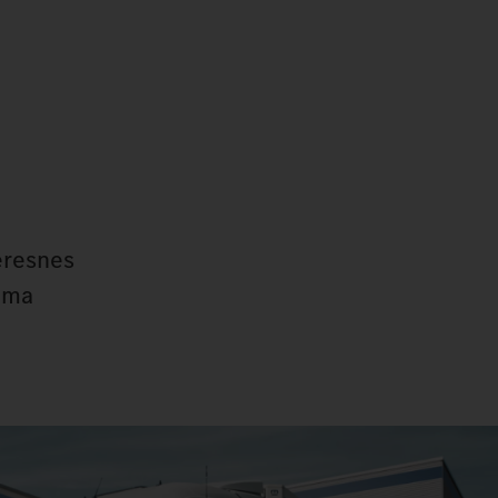
eresnes
pima