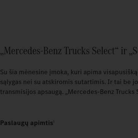
„Mercedes‑Benz Trucks Select“ ir „S
Su šia mėnesine įmoka, kuri apima visapusišką 
sąlygas nei su atskiromis sutartimis. Ir tai be
transmisijos apsaugą. „Mercedes‑Benz Trucks S
Paslaugų
apimtis
1