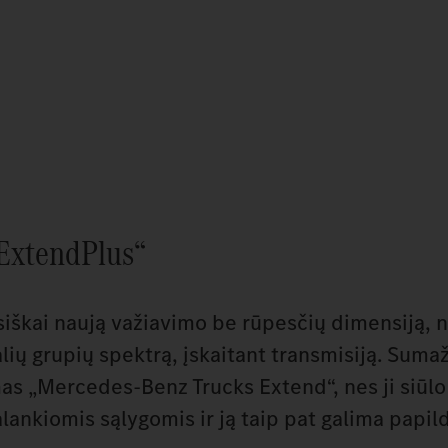
„ExtendPlus“
iškai naują važiavimo be rūpesčių dimensiją, 
lių grupių spektrą, įskaitant transmisiją. Suma
s „Mercedes‑Benz Trucks Extend“, nes ji siūl
nkiomis sąlygomis ir ją taip pat galima papild