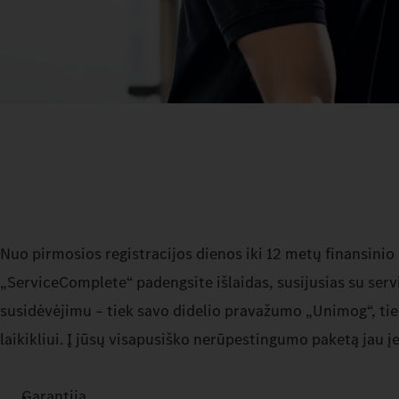
Nuo pirmosios registracijos dienos iki 12 metų finansini
„ServiceComplete“ padengsite išlaidas, susijusias su servi
susidėvėjimu – tiek savo didelio pravažumo „Unimog“, ti
laikikliui. Į jūsų visapusiško nerūpestingumo paketą jau įe
Garantiją