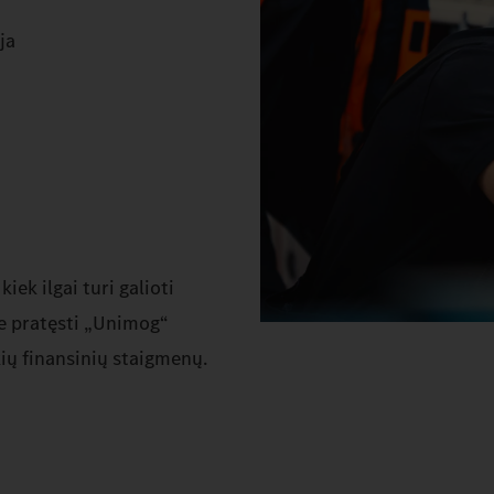
ja
iek ilgai turi galioti
te pratęsti „Unimog“
kių finansinių staigmenų.