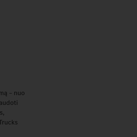
imą – nuo
naudoti
s,
Trucks