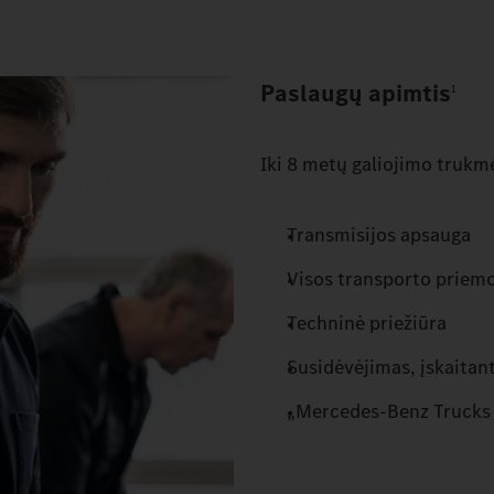
Paslaugų
apimtis
1
Iki 8 metų galiojimo trukmė
Transmisijos apsauga
Visos transporto priem
Techninė priežiūra
Susidėvėjimas, įskaitan
„Mercedes‑Benz Trucks