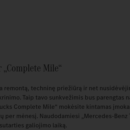
r „Complete Mile“
a remontą, techninę priežiūrą ir net nusidėvėj
ikrinimo. Taip tavo sunkvežimis bus parengtas 
ucks Complete Mile“ mokėsite kintamas įmoka
trų per mėnesį. Naudodamiesi „Mercedes-Benz 
tarties galiojimo laiką.