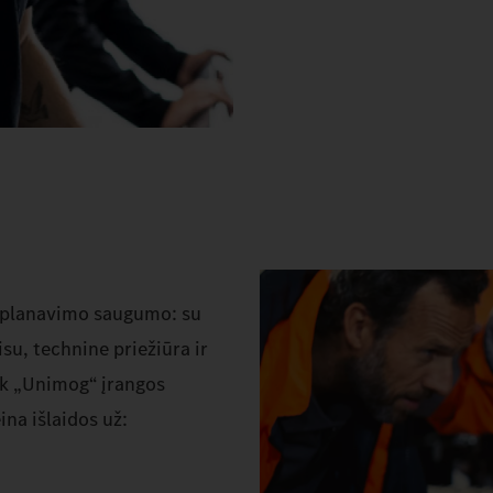
o planavimo saugumo: su
su, technine priežiūra ir
ek „Unimog“ įrangos
ina išlaidos už: