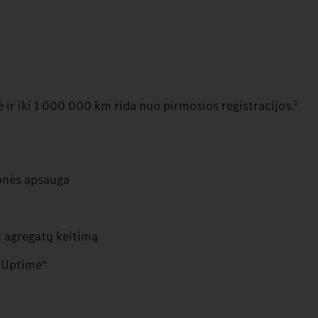
 ir iki 1 000 000 km rida nuo pirmosios registracijos.
2
onės apsauga
t agregatų keitimą
 Uptime“