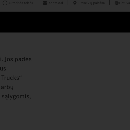
Autorinės teisės
Kontaktai
Prekeivių paieška
Lietuva
i. Jos padės
bus
 Trucks“
darbų
s sąlygomis,