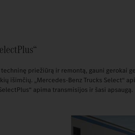
electPlus“
techninę priežiūrą ir remontą, gauni gerokai g
 jokių išimčių. „Mercedes‑Benz Trucks Select“ a
electPlus“ apima transmisijos ir šasi apsaugą.