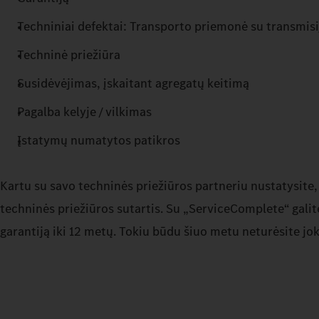
Techniniai defektai: Transporto priemonė su transmisi
Techninė priežiūra
Susidėvėjimas, įskaitant agregatų keitimą
Pagalba kelyje / vilkimas
Įstatymų numatytos patikros
Kartu su savo techninės priežiūros partneriu nustatysite, k
techninės priežiūros sutartis. Su „ServiceComplete“ gali
garantiją iki 12 metų. Tokiu būdu šiuo metu neturėsite jo