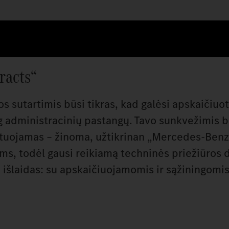
racts“
 sutartimis būsi tikras, kad galėsi apskaičiuot
ug administracinių pastangų. Tavo sunkvežimis 
ontuojamas – žinoma, užtikrinan „Mercedes‑Benz
ams, todėl gausi reikiamą techninės priežiūros 
e išlaidas: su apskaičiuojamomis ir sąžiningomi