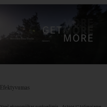
Efektyvumas
Ypač ekonomiškas sunkvežimis. „Actros L“ tolimajame