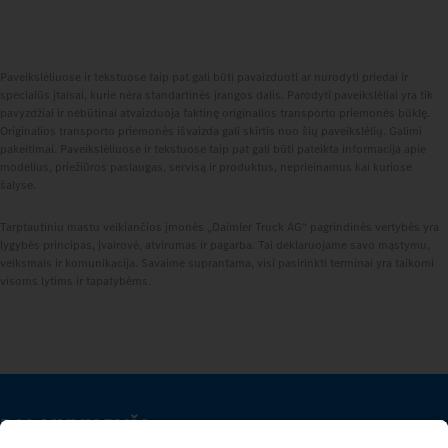
Paveikslėliuose ir tekstuose taip pat gali būti pavaizduoti ar nurodyti priedai ir
specialūs įtaisai, kurie nėra standartinės įrangos dalis. Parodyti paveikslėliai yra tik
pavyzdžiai ir nebūtinai atvaizduoja faktinę originalios transporto priemonės būklę.
Originalios transporto priemonės išvaizda gali skirtis nuo šių paveikslėlių. Galimi
pakeitimai. Paveikslėliuose ir tekstuose taip pat gali būti pateikta informacija apie
modelius, priežiūros paslaugas, servisą ir produktus, neprieinamus kai kuriose
šalyse.
Tarptautiniu mastu veikiančios įmonės „Daimler Truck AG“ pagrindinės vertybės yra
lygybės principas, įvairovė, atvirumas ir pagarba. Tai deklaruojame savo mąstymu,
veiksmais ir komunikacija. Savaime suprantama, visi pasirinkti terminai yra taikomi
visoms lytims ir tapatybėms.
PALAIKYK RYŠĮ.