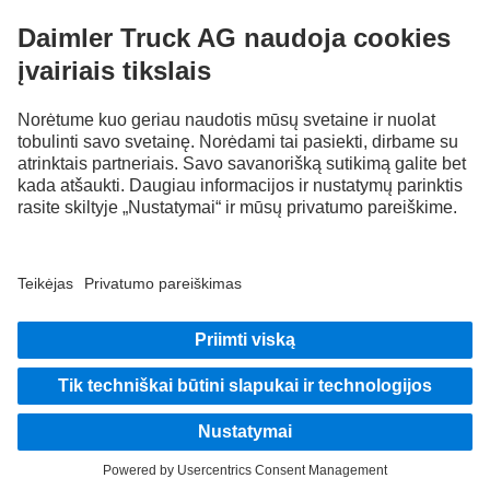
Atraskite Mercedes‑Benz Trucks mūsų skaitmeniniuose
kanaluose.
Autorinės teisės
Privatumo politika
Teisinė atsakomybė
EU Data Act
Privatumo politika Pagalba kelyje
Daugiau informacijos apie duomenų apsaugą
Duomenų apsauga susijusi su bandomosiomis transporto priemonėmis
© 2026 Daimler Truck AG. Visos teisės saugomos.