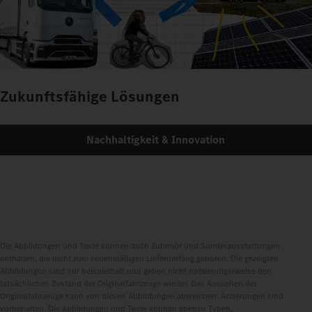
Zukunftsfähige Lösungen
Nachhaltigkeit & Innovation
Die Abbildungen und Texte können auch Zubehör und Sonderausstattungen
enthalten, die nicht zum serienmäßigen Lieferumfang gehören. Die gezeigten
Abbildungen sind nur beispielhaft und geben nicht notwendigerweise den
tatsächlichen Zustand der Originalfahrzeuge wieder. Das Aussehen der
Originalfahrzeuge kann von diesen Abbildungen abweichen. Änderungen sind
vorbehalten. Die Abbildungen und Texte können ebenso Typen,