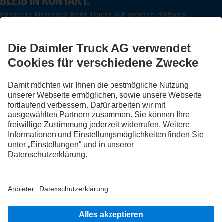
BLEIB IN KONTAKT.
Entdecke Mercedes-Benz Trucks auf unseren digitalen
Kanälen.
LANGUAGE
DE
FR
Anbieter
Datenschutz
Rechtliche Hinweise
EU Data Act