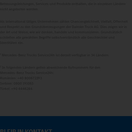
Betreuungsleistungen, Services und Produkte enthalten, die in einzelnen Ländern
nicht angeboten werden.
Als international tätiges Unternehmen zählen Chancengleichheit, Vielfalt, Offenheit
und Respekt zu den Grundüberzeugungen der Daimler Truck AG. Dies zeigen wir in
der Art und Weise, wie wir denken, handeln und kommunizieren. Grundsätzlich
schließen alle gewählten Begriffe selbstverständlich alle Geschlechter und
Identitäten ein.
1
Mercedes‑Benz Trucks Service24h ist derzeit verfügbar in 34 Ländern.
2
In folgenden Ländern gelten abweichende Rufnummern für den
Mercedes‑Benz Trucks Service24h:
Rumänien: +40 800672393
Serbien: 0800 191053
Türkei: +90 4446284