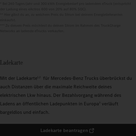
* Bei 240 Tagen/Jahr und 300 kWh Energiebedarf pro ladendem eTruck (entspricht 
der Ladung eines eActros 600 von 20% auf 80% SOC).

** Hier gibst du an, zu welchem Preis du Strom bei deinem Energielieferanten 
einkaufst.

*** Zu diesem Preis möchtest du deinen Strom im Rahmen des TruckCharge 
Networks an ladende eTrucks verkaufen.
Ladekarte
Mit der Ladekarte
für Mercedes‑Benz Trucks überbrückst du
1,2
auch Distanzen über die maximale Reichweite deines
elektrischen Lkw hinaus. Der Bezahlvorgang während des
Ladens an öffentlichen Ladepunkten in Europa
verläuft
3
bargeldlos und einfach.
Ladekarte beantragen