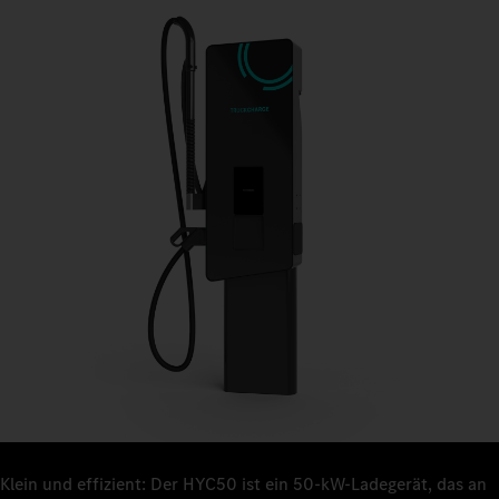
Klein und effizient: Der HYC50 ist ein 50-kW-Ladegerät, das an