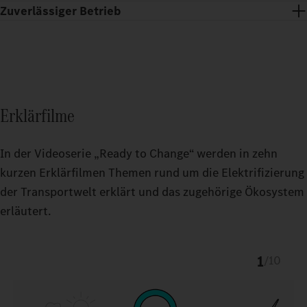
Zuverlässiger Betrieb
Du erhältst hochmoderne Ladestationen und Unterstützung bei
Aufbau, Wartung und Reparatur der gesamten
Für den Betrieb deiner Ladeinfrastruktur und deiner eTrucks
Ladeinfrastruktur – rund um die Uhr.
bekommst du ein leistungsstarkes Charge Management von
Fleetboard sowie ein komfortables, digitales Bezahlsystem
Erklärfilme
(eMSP) über Daimler Truck Service Cards zur Hand.
In der Videoserie „Ready to Change“ werden in zehn
kurzen Erklärfilmen Themen rund um die Elektrifizierung
der Transportwelt erklärt und das zugehörige Ökosystem
erläutert.
1
/
10