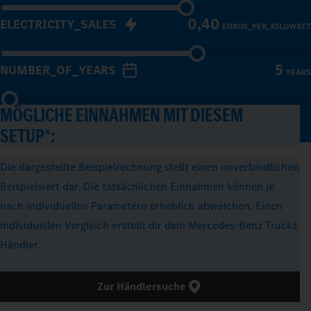
0,40
ELECTRICITY_SALES
EUROS_PER_KILOWATT
5
NUMBER_OF_YEARS
YEARS
MÖGLICHE EINNAHMEN MIT DIESEM
SETUP*:
Die dargestellte Beispielrechnung stellt einen unverbindlichen
Beispielwert dar. Die tatsächlichen Einnahmen können je
nach individuellen Parametern erheblich abweichen. Einen
individuellen Vergleich erstellt dir dein Mercedes-Benz Trucks
Händler.
Zur Händlersuche