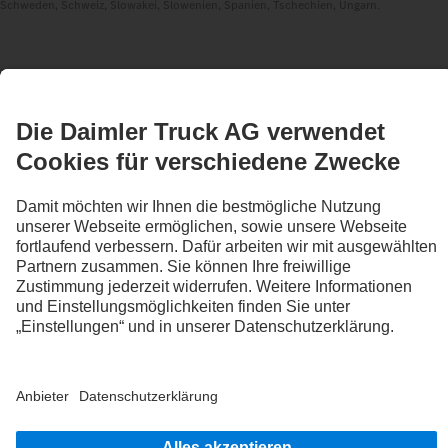
Schweden, Schweiz, Slowakei, Slowenien, Spanien, Tschechien, Ungarn.
BLEIB IN KONTAKT.
Entdecke Mercedes-Benz Trucks auf unseren digitalen
Kanälen.
LANGUAGE
DE
FR