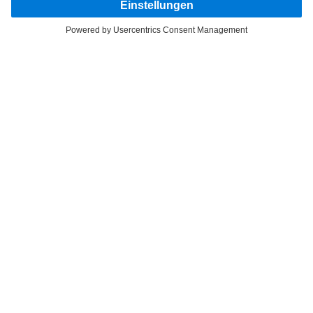
Entdecke Mercedes-Benz Trucks auf unseren digitalen
Kanälen.
LANGUAGE
DE
FR
Anbieter
Datenschutz
Rechtliche Hinweise
EU Data Act
Datenschutz Pannendienst