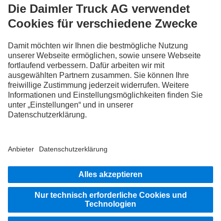
Die Abbildungen und Texte können auch Zubehör und Sonderausstattungen
enthalten, die nicht zum serienmäßigen Lieferumfang gehören. Die gezeigten
Abbildungen sind nur beispielhaft und geben nicht notwendigerweise den
tatsächlichen Zustand der Originalfahrzeuge wieder. Das Aussehen der
Originalfahrzeuge kann von diesen Abbildungen abweichen. Änderungen sind
vorbehalten. Die Abbildungen und Texte können ebenso Typen,
Betreuungsleistungen, Services und Produkte enthalten, die in einzelnen Ländern
nicht angeboten werden.
Als international tätiges Unternehmen zählen Chancengleichheit, Vielfalt, Offenheit
und Respekt zu den Grundüberzeugungen der Daimler Truck AG. Dies zeigen wir in
der Art und Weise, wie wir denken, handeln und kommunizieren. Grundsätzlich
schließen alle gewählten Begriffe selbstverständlich alle Geschlechter und
Identitäten ein.
BLEIB IN KONTAKT.