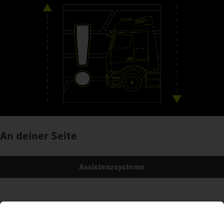
An deiner Seite
Assistenzsysteme