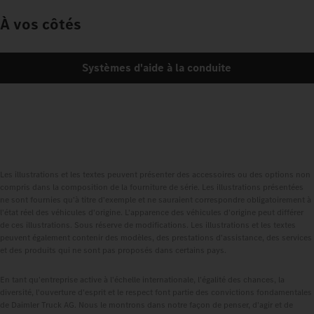
À vos côtés
Systèmes d'aide à la conduite
Les illustrations et les textes peuvent présenter des accessoires ou des options non
compris dans la composition de la fourniture de série. Les illustrations présentées
ne sont fournies qu'à titre d'exemple et ne sauraient correspondre obligatoirement à
l'état réel des véhicules d'origine. L'apparence des véhicules d'origine peut différer
de ces illustrations. Sous réserve de modifications. Les illustrations et les textes
peuvent également contenir des modèles, des prestations d'assistance, des services
et des produits qui ne sont pas proposés dans certains pays.
En tant qu'entreprise active à l'échelle internationale, l'égalité des chances, la
diversité, l'ouverture d'esprit et le respect font partie des convictions fondamentales
de Daimler Truck AG. Nous le montrons dans notre façon de penser, d'agir et de